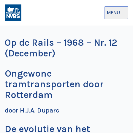
MENU
Webshop
Op de Rails – 1968 – Nr. 12
Op de Rails
(December)
NVBS Actueel
Ongewone
Afdelingen
tramtransporten door
Excursies
Rotterdam
Actueel
door H.J.A. Duparc
Ons
aanbod
De evolutie van het
Over