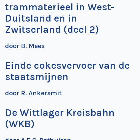
trammaterieel in West-
de
Wegwijzer
NVBS
Duitsland en in
Zwitserland (deel 2)
Mijn
NVBS
door B. Mees
Einde cokesvervoer van de
staatsmijnen
door R. Ankersmit
De Wittlager Kreisbahn
(WKB)