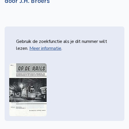
door J.H. Broers
de
Wegwijzer
NVBS
Mijn
NVBS
Gebruik de zoekfunctie als je dit nummer wilt
lezen.
Meer informatie
.