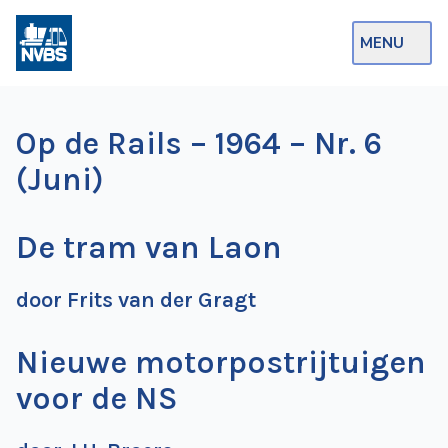
MENU
Webshop
Op de Rails – 1964 – Nr. 6
Op de Rails
(Juni)
NVBS Actueel
De tram van Laon
Afdelingen
Excursies
door Frits van der Gragt
Actueel
Nieuwe motorpostrijtuigen
Ons
voor de NS
aanbod
Over