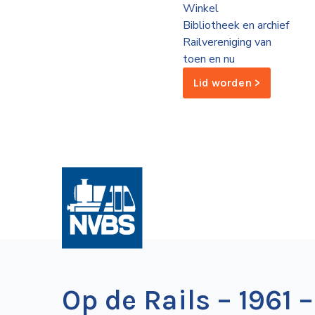
Winkel
de
Bibliotheek en archief
Wegwijzer
NVBS
Railvereniging van
toen en nu
Mijn
Lid worden >
NVBS
Op de Rails – 1961 –