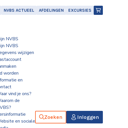
NVBS ACTUEEL
AFDELINGEN
EXCURSIES
ijn NVBS
ijn NVBS
egevens wijzigen
astaccount
anmaken
id worden
nformatie en
ontact
aar vind je ons?
aarom de
VBS?
ersinformatie
Zoeken
Inloggen
ebsite en sociale