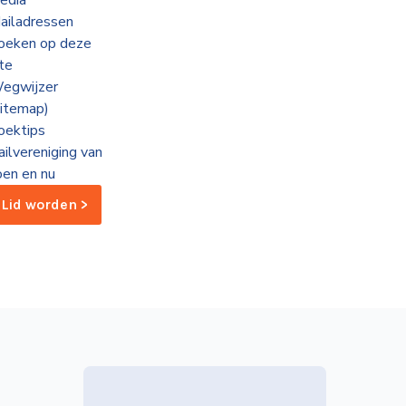
edia
ailadressen
oeken op deze
ite
egwijzer
sitemap)
oektips
ailvereniging van
oen en nu
Lid worden >