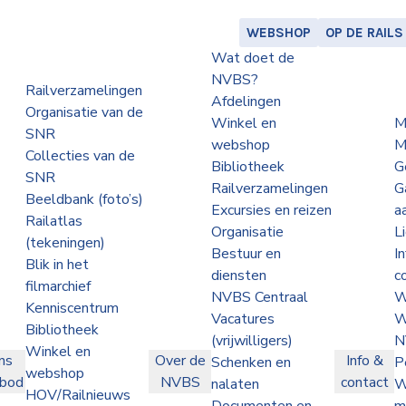
WEBSHOP
OP DE RAILS
Wat doet de
NVBS?
Railverzamelingen
Afdelingen
Organisatie van de
Winkel en
M
SNR
webshop
M
Collecties van de
Bibliotheek
G
SNR
Railverzamelingen
G
Beeldbank (foto’s)
Excursies en reizen
a
Railatlas
Organisatie
L
(tekeningen)
Bestuur en
I
Blik in het
diensten
c
filmarchief
NVBS Centraal
W
Kenniscentrum
Vacatures
W
Bibliotheek
(vrijwilligers)
N
Winkel en
ns
Over de
Info &
Schenken en
P
webshop
nbod
NVBS
contact
nalaten
W
HOV/Railnieuws