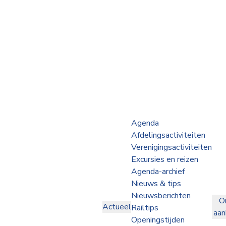
Webshop
Op de Rails
NVBS Actueel
Afdelingen
Agenda
Afdelingsactiviteiten
Excursies
Verenigingsactiviteiten
Excursies en reizen
Actueel
Agenda-archief
Nieuws & tips
Ons
Nieuwsberichten
O
aanbod
Actueel
Railtips
aa
Over
Openingstijden