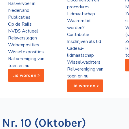
Documenten en
m
Railvervoer in
procedures
M
Nederland
Lidmaatschap
Z
Publicaties
Waarom lid
s
Op de Rails
worden?
W
NVBS Actueel
Contributie
(
Reisverslagen
Inschrijven als lid
Z
Webexposities
Cadeau-
R
Wisselexposities
lidmaatschap
t
Railvereniging van
Wisselwachters
toen en nu
Railvereniging van
Lid worden >
toen en nu
Lid worden >
 Nr. 10 (Oktober)