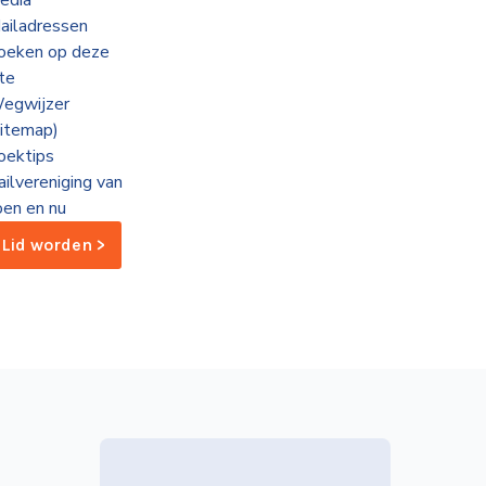
edia
ailadressen
oeken op deze
ite
egwijzer
sitemap)
oektips
ailvereniging van
oen en nu
Lid worden >