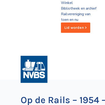
Winkel
de
Bibliotheek en archief
Wegwijzer
NVBS
Railvereniging van
toen en nu
Mijn
Lid worden >
NVBS
Op de Rails – 1954 – 