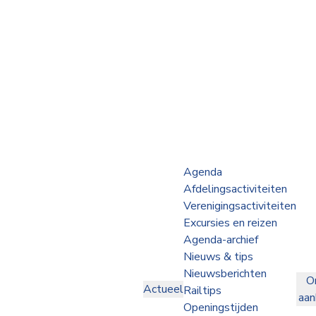
Webshop
Op de Rails
NVBS Actueel
Afdelingen
Agenda
Afdelingsactiviteiten
Excursies
Verenigingsactiviteiten
Excursies en reizen
Actueel
Agenda-archief
Nieuws & tips
Ons
Nieuwsberichten
O
aanbod
Actueel
Railtips
aa
Over
Openingstijden