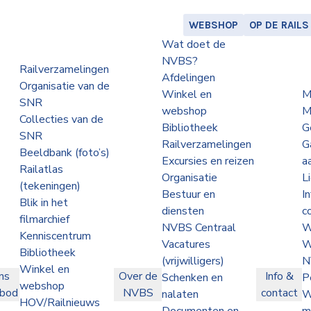
WEBSHOP
OP DE RAILS
Wat doet de
NVBS?
Railverzamelingen
Afdelingen
Organisatie van de
Winkel en
M
SNR
webshop
M
Collecties van de
Bibliotheek
G
SNR
Railverzamelingen
G
Beeldbank (foto’s)
Excursies en reizen
a
Railatlas
Organisatie
L
(tekeningen)
Bestuur en
I
Blik in het
diensten
c
filmarchief
NVBS Centraal
W
Kenniscentrum
Vacatures
W
Bibliotheek
(vrijwilligers)
N
Winkel en
ns
Over de
Info &
Schenken en
P
webshop
nbod
NVBS
contact
nalaten
W
HOV/Railnieuws