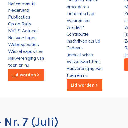
Documenten en
m
Railvervoer in
procedures
M
Nederland
Lidmaatschap
Z
Publicaties
Waarom lid
s
Op de Rails
worden?
W
NVBS Actueel
Contributie
(
Reisverslagen
Inschrijven als lid
Z
Webexposities
Cadeau-
R
Wisselexposities
lidmaatschap
t
Railvereniging van
Wisselwachters
toen en nu
Railvereniging van
Lid worden >
toen en nu
Lid worden >
Nr. 7 (Juli)