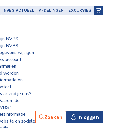
NVBS ACTUEEL
AFDELINGEN
EXCURSIES
ijn NVBS
ijn NVBS
egevens wijzigen
astaccount
anmaken
id worden
nformatie en
ontact
aar vind je ons?
aarom de
VBS?
ersinformatie
Zoeken
Inloggen
ebsite en sociale