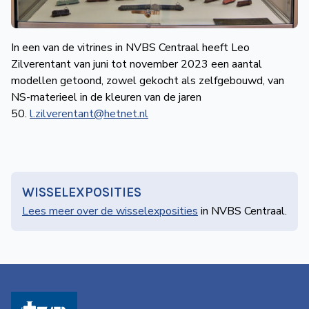
de
Wegwijzer
NVBS
In een van de vitrines in NVBS Centraal heeft Leo
Zilverentant van juni tot november 2023 een aantal
Mijn
modellen getoond, zowel gekocht als zelfgebouwd, van
NVBS
NS-materieel in de kleuren van de jaren
50.
l.zilverentant@hetnet.nl
WISSELEXPOSITIES
Lees meer over de wissel­exposities
in NVBS Centraal.