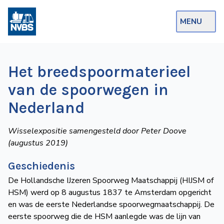
MENU
Webshop
Het breedspoormaterieel
Op de Rails
van de spoorwegen in
NVBS Actueel
Nederland
Afdelingen
Wisselexpositie samengesteld door Peter Doove
Excursies
(augustus 2019)
Actueel
Geschiedenis
De Hollandsche IJzeren Spoorweg Maatschappij (HIJSM of
Ons
HSM) werd op 8 augustus 1837 te Amsterdam opgericht
aanbod
en was de eerste Nederlandse spoorwegmaatschappij. De
Over
eerste spoorweg die de HSM aanlegde was de lijn van