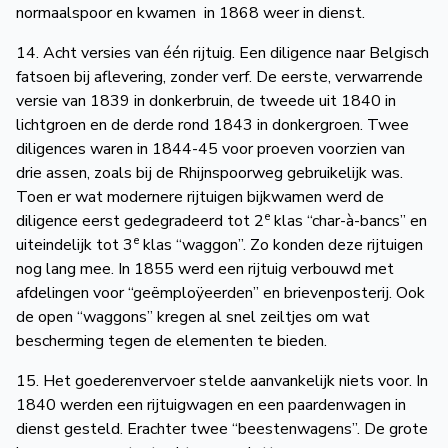
normaalspoor en kwamen in 1868 weer in dienst.
14. Acht versies van één rijtuig. Een diligence naar Belgisch
fatsoen bij aflevering, zonder verf. De eerste, verwarrende
versie van 1839 in donkerbruin, de tweede uit 1840 in
lichtgroen en de derde rond 1843 in donkergroen. Twee
diligences waren in 1844-45 voor proeven voorzien van
drie assen, zoals bij de Rhijnspoorweg gebruikelijk was.
Toen er wat modernere rijtuigen bijkwamen werd de
e
diligence eerst gedegradeerd tot 2
klas “char-à-bancs” en
e
uiteindelijk tot 3
klas “waggon”. Zo konden deze rijtuigen
nog lang mee. In 1855 werd een rijtuig verbouwd met
afdelingen voor “geëmploÿeerden” en brievenposterij. Ook
de open “waggons” kregen al snel zeiltjes om wat
bescherming tegen de elementen te bieden.
15. Het goederenvervoer stelde aanvankelijk niets voor. In
1840 werden een rijtuigwagen en een paardenwagen in
dienst gesteld. Erachter twee “beestenwagens”. De grote