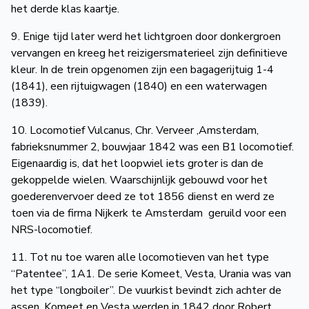
het derde klas kaartje.
9. Enige tijd later werd het lichtgroen door donkergroen
vervangen en kreeg het reizigersmaterieel zijn definitieve
kleur. In de trein opgenomen zijn een bagagerijtuig 1-4
(1841), een rijtuigwagen (1840) en een waterwagen
(1839).
10. Locomotief Vulcanus, Chr. Verveer ,Amsterdam,
fabrieksnummer 2, bouwjaar 1842 was een B1 locomotief.
Eigenaardig is, dat het loopwiel iets groter is dan de
gekoppelde wielen. Waarschijnlijk gebouwd voor het
goederenvervoer deed ze tot 1856 dienst en werd ze
toen via de firma Nijkerk te Amsterdam geruild voor een
NRS-locomotief.
11. Tot nu toe waren alle locomotieven van het type
“Patentee”, 1A1. De serie Komeet, Vesta, Urania was van
het type “longboiler”. De vuurkist bevindt zich achter de
assen. Komeet en Vesta werden in 1842 door Robert