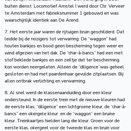
buiten dienst. Locomotief Amstel I werd door Chr. Verveer
te Amsterdam met fabrieksnummer 1 gebouwd en was
waarschijnlijk identiek aan De Arend.
7. Het eerste jaar waren de rijtuigen bruin geschilderd. Dat
leidde bij de reizigers tot verwarring. De “waggon” had
houten bankjes en bood geen bescherming tegen weer en
wind afgezien van het dak. De “char-à-bancs” had een met
stof beklede bankjes en een zeiltje dat ter bescherming
kon worden neergelaten. Alleen de “diligence”was geheel
gesloten en had met paardenhaar gevulde zitplaatsen. Bij
allen ontbrak verlichting en verwarming.
8. Al snel werd de klassenaanduiding door een kleur
ondersteund. In de eerste trein met de nieuwe kleuren had
de eerste klas, “diligence” een lichtgroene kleur, de “char-à-
bancs” een okergele kleur en de “waggon” een bruine
kleur. Treinkaartjes hielden lang die kleur. Groen voor de
eerste klas, okergeel voor de tweede klas en bruin voor