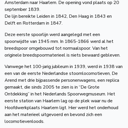
Amsterdam naar Haarlem. De opening vond plaats op 20
de
september 1839.
Wegwijzer
NVBS
De lijn bereikte Leiden in 1842, Den Haag in 1843 en
Delft en Rotterdam in 1847.
Mijn
Deze eerste spoorlijn werd aangelegd met een
NVBS
spoorwijdte van 1945 mm. In 1865-1866 werd al het
breedspoor omgebouwd tot normaalspoor. Van het
originele breedspoormaterieel is niets bewaard gebleven.
Vanwege het 100-jarig jubileum in 1939, werd in 1938 van
een van de eerste Nederlandse stoomlocomotieven, De
Arend met drie bijpassende personenwagens, een replica
gemaakt, die sinds 2005 te zien is in “De Grote
Ontdekking” in het Nederlands Spoorwegmuseum. Het
eerste station van Haarlem lag op de plek waar nu de
Hoofdwerkplaats Haarlem ligt. Hier werd het onderhoud
aan het materieel uitgevoerd en bevond zich een
locomotievenloods.