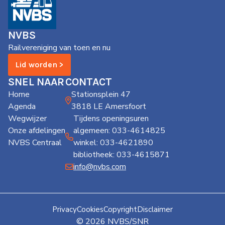
NVBS
Railvereniging van toen en nu
Lid worden >
SNEL NAAR
CONTACT
Home
Stationsplein 47
Agenda
3818 LE Amersfoort
Wegwijzer
Tijdens openingsuren
Onze afdelingen
algemeen: 033-4614825
NVBS Centraal
winkel: 033-4621890
bibliotheek: 033-4615871
info@nvbs.com
Privacy
Cookies
Copyright
Disclaimer
© 2026 NVBS/SNR