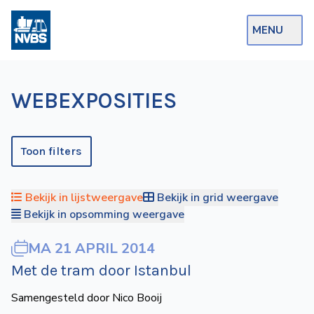
MENU
Webshop
WEBEXPOSITIES
Op de Rails
NVBS Actueel
Toon filters
Afdelingen
Bekijk in lijstweergave
Bekijk in grid weergave
Excursies
Bekijk in opsomming weergave
Actueel
MA 21 APRIL 2014
Ons
Met de tram door Istanbul
aanbod
Samengesteld door Nico Booij
Over