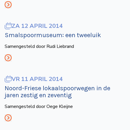
de
Wegwijzer
NVBS
ZA 12 APRIL 2014
Mijn
Smalspoormuseum: een tweeluik
NVBS
Samengesteld door Rudi Liebrand
VR 11 APRIL 2014
Noord-Friese lokaalspoorwegen in de
jaren zestig en zeventig
Samengesteld door Oege Kleijne