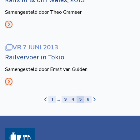
Rails in & om Wales, 2013
Samengesteld door Theo Gramser
VR 7 JUNI 2013
Railvervoer in Tokio
Samengesteld door Ernst van Gulden
1
…
3
4
5
6