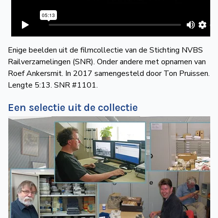
de
Wegwijzer
NVBS
Mijn
Enige beelden uit de filmcollectie van de Stichting NVBS
Railverzamelingen (SNR). Onder andere met opnamen van
NVBS
Roef Ankersmit. In 2017 samengesteld door Ton Pruissen.
Lengte 5:13. SNR #1101.
Een selectie uit de collectie