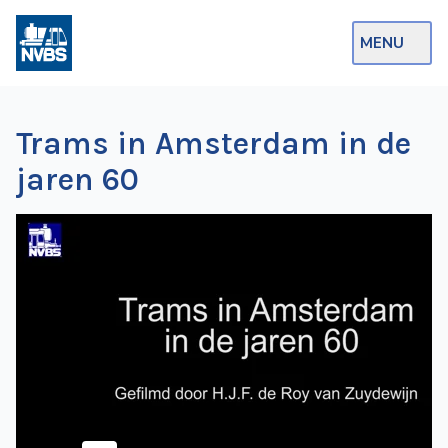
MENU
Webshop
Trams in Amsterdam in de
Op de Rails
jaren 60
NVBS Actueel
Afdelingen
Excursies
Actueel
Ons
aanbod
Over