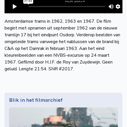
de
Wegwijzer
NVBS
Amsterdamse trams in 1962, 1963 en 1967. De film
Mijn
begint met opnamen uit september 1962 van de nieuwe
tramlijn 17 bij het eindpunt Osdorp. Verderop beelden van
NVBS
omgeleide trams vanwege het nablussen van de brand bij
C&A op het Damrak in februari 1963. Aan het eind
kleurenbeelden van een NVBS-excursie op 24 maart
1967. Gefilmd door H.J.F. de Roy van Zuydewijn. Geen
geluid. Lengte 21:54. SNR #2017.
Blik in het filmarchief