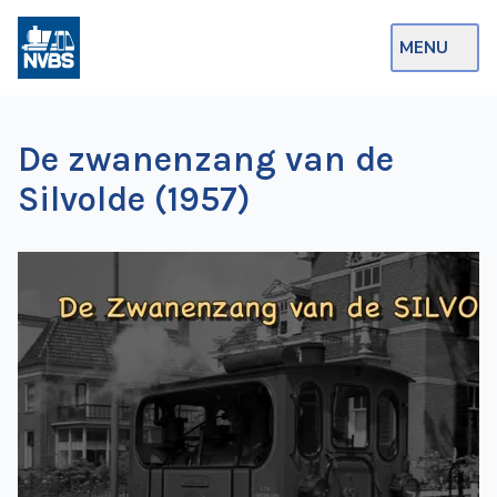
MENU
Webshop
De zwanenzang van de
Op de Rails
Silvolde (1957)
NVBS Actueel
Afdelingen
Excursies
Actueel
Ons
aanbod
Over