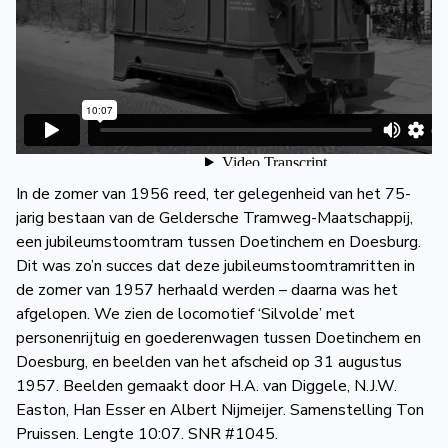
de
Wegwijzer
NVBS
Mijn
NVBS
In de zomer van 1956 reed, ter gelegenheid van het 75-
jarig bestaan van de Geldersche Tramweg-Maatschappij,
een jubileum­stoomtram tussen Doetinchem en Doesburg.
Dit was zo’n succes dat deze jubileum­stoomtramritten in
de zomer van 1957 herhaald werden – daarna was het
afgelopen. We zien de locomotief ‘Silvolde’ met
personenrijtuig en goederenwagen tussen Doetinchem en
Doesburg, en beelden van het afscheid op 31 augustus
1957. Beelden gemaakt door H.A. van Diggele, N.J.W.
Easton, Han Esser en Albert Nijmeijer. Samenstelling Ton
Pruissen. Lengte 10:07. SNR #1045.