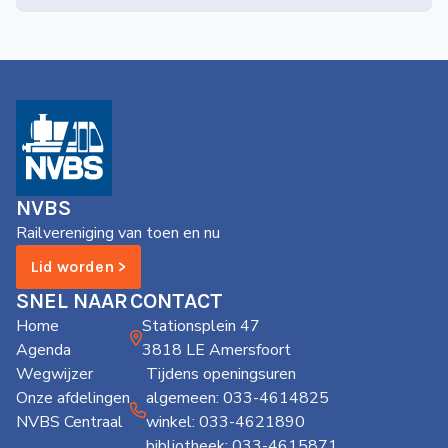
NVBS
Railvereniging van toen en nu
Lid worden >
SNEL NAAR
CONTACT
Home
Stationsplein 47
Agenda
3818 LE Amersfoort
Wegwijzer
Tijdens openingsuren
Onze afdelingen
algemeen: 033-4614825
NVBS Centraal
winkel: 033-4621890
bibliotheek: 033-4615871