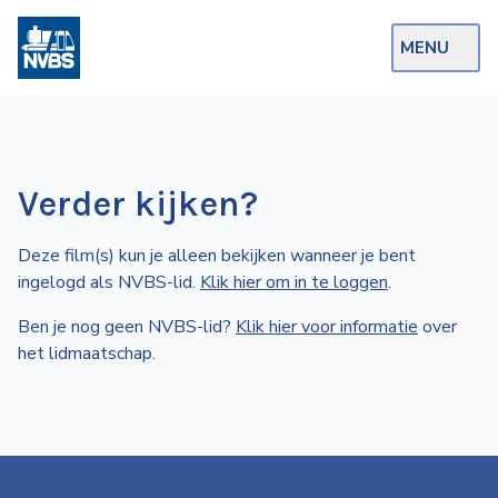
MENU
Webshop
Op de Rails
Verder kijken?
NVBS Actueel
Deze film(s) kun je alleen bekijken wanneer je bent
Afdelingen
ingelogd als NVBS-lid.
Klik hier om in te loggen
.
Excursies
Ben je nog geen NVBS-lid?
Klik hier voor informatie
over
Actueel
het lidmaatschap.
Ons
aanbod
Over