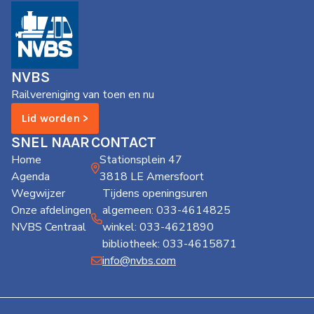
de
Wegwijzer
NVBS
Mijn
NVBS
NVBS
Railvereniging van toen en nu
Lid worden >
SNEL NAAR
CONTACT
Home
Stationsplein 47
Agenda
3818 LE Amersfoort
Wegwijzer
Tijdens openingsuren
Onze afdelingen
algemeen: 033-4614825
NVBS Centraal
winkel: 033-4621890
bibliotheek: 033-4615871
info@nvbs.com