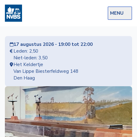
MENU
Webshop
17 augustus 2026 - 19:00 tot 22:00
Op de Rails
Leden: 2,50
Niet-leden: 3,50
NVBS Actueel
Het Keldertje
Van Lippe Biesterfeldweg 148
Afdelingen
Den Haag
Excursies
Actueel
Ons
aanbod
Over