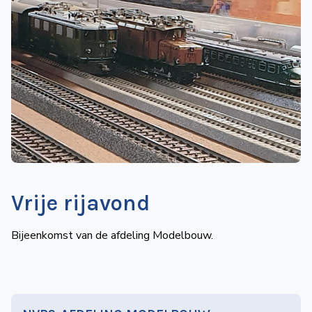
de
Wegwijzer
NVBS
Mijn
NVBS
Vrije rijavond
Bijeenkomst van de afdeling Modelbouw.