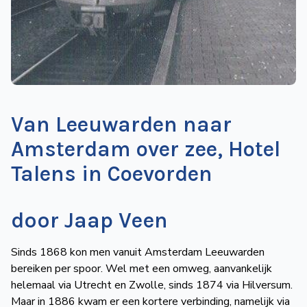
de
Wegwijzer
NVBS
Mijn
NVBS
Van Leeuwarden naar
Amsterdam over zee, Hotel
Talens in Coevorden
door Jaap Veen
Sinds 1868 kon men vanuit Amsterdam Leeuwarden
bereiken per spoor. Wel met een omweg, aanvankelijk
helemaal via Utrecht en Zwolle, sinds 1874 via Hilversum.
Maar in 1886 kwam er een kortere verbinding, namelijk via