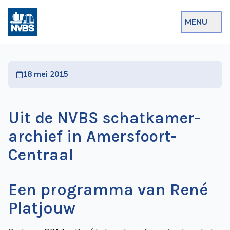
MENU
Webshop
18 mei 2015
Op de Rails
NVBS Actueel
Uit de NVBS schatkamer-
Afdelingen
archief in Amersfoort-
Excursies
Centraal
Actueel
Een programma van René
Ons
Platjouw
aanbod
Over