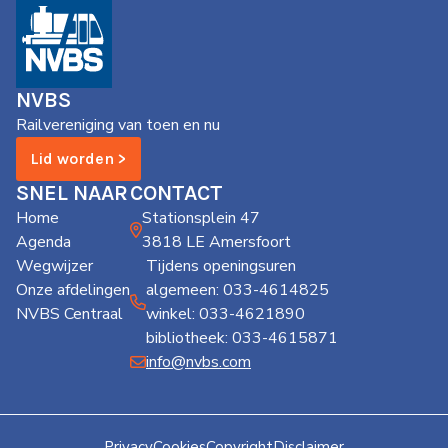
NVBS
Railvereniging van toen en nu
Lid worden >
SNEL NAAR
CONTACT
Home
Stationsplein 47
Agenda
3818 LE Amersfoort
Wegwijzer
Tijdens openingsuren
Onze afdelingen
algemeen: 033-4614825
NVBS Centraal
winkel: 033-4621890
bibliotheek: 033-4615871
info@nvbs.com
Privacy
Cookies
Copyright
Disclaimer