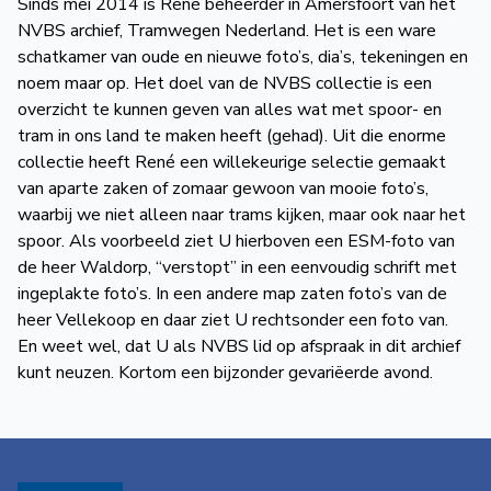
Sinds mei 2014 is René beheerder in Amersfoort van het
de
NVBS archief, Tramwegen Nederland. Het is een ware
Wegwijzer
NVBS
schatkamer van oude en nieuwe foto’s, dia’s, tekeningen en
noem maar op. Het doel van de NVBS collectie is een
Mijn
overzicht te kunnen geven van alles wat met spoor- en
tram in ons land te maken heeft (gehad). Uit die enorme
NVBS
collectie heeft René een willekeurige selectie gemaakt
van aparte zaken of zomaar gewoon van mooie foto’s,
waarbij we niet alleen naar trams kijken, maar ook naar het
spoor. Als voorbeeld ziet U hierboven een ESM-foto van
de heer Waldorp, “verstopt” in een eenvoudig schrift met
ingeplakte foto’s. In een andere map zaten foto’s van de
heer Vellekoop en daar ziet U rechtsonder een foto van.
En weet wel, dat U als NVBS lid op afspraak in dit archief
kunt neuzen. Kortom een bijzonder gevariëerde avond.