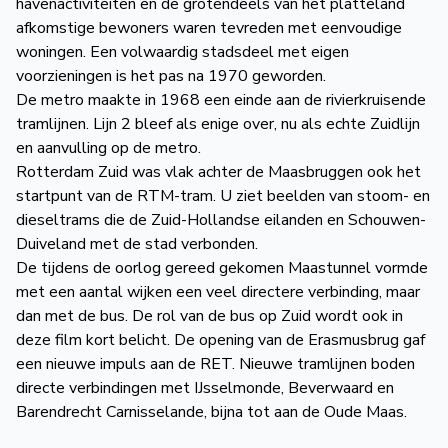
havenactiviteiten en de grotendeels van het platteland
de
afkomstige bewoners waren tevreden met eenvoudige
Wegwijzer
NVBS
woningen. Een volwaardig stadsdeel met eigen
voorzieningen is het pas na 1970 geworden.
Mijn
De metro maakte in 1968 een einde aan de rivierkruisende
tramlijnen. Lijn 2 bleef als enige over, nu als echte Zuidlijn
NVBS
en aanvulling op de metro.
Rotterdam Zuid was vlak achter de Maasbruggen ook het
startpunt van de RTM-tram. U ziet beelden van stoom- en
dieseltrams die de Zuid-Hollandse eilanden en Schouwen-
Duiveland met de stad verbonden.
De tijdens de oorlog gereed gekomen Maastunnel vormde
met een aantal wijken een veel directere verbinding, maar
dan met de bus. De rol van de bus op Zuid wordt ook in
deze film kort belicht. De opening van de Erasmusbrug gaf
een nieuwe impuls aan de RET. Nieuwe tramlijnen boden
directe verbindingen met IJsselmonde, Beverwaard en
Barendrecht Carnisselande, bijna tot aan de Oude Maas.