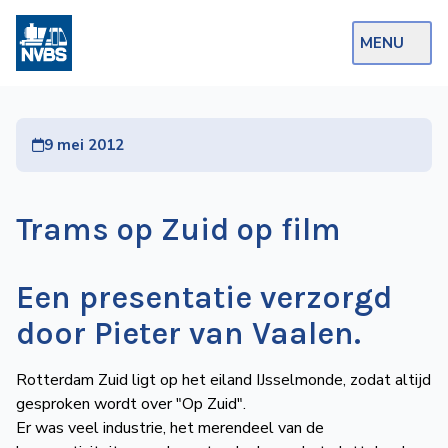
MENU
Webshop
9 mei 2012
Op de Rails
NVBS Actueel
Trams op Zuid op film
Afdelingen
Excursies
Een presentatie verzorgd
Actueel
door Pieter van Vaalen.
Ons
Rotterdam Zuid ligt op het eiland IJsselmonde, zodat altijd
gesproken wordt over "Op Zuid".
aanbod
Er was veel industrie, het merendeel van de
Over