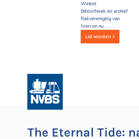
Winkel
de
Bibliotheek en archief
Wegwijzer
NVBS
Railvereniging van
toen en nu
Mijn
Lid worden >
NVBS
The Eternal Tide: 