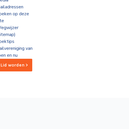
edia
ailadressen
oeken op deze
ite
egwijzer
sitemap)
oektips
ailvereniging van
oen en nu
Lid worden >