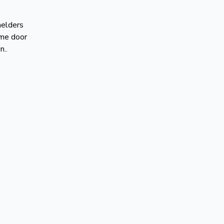
melders
ame door
n..