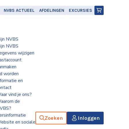
NVBS ACTUEEL
AFDELINGEN
EXCURSIES
ijn NVBS
ijn NVBS
egevens wijzigen
astaccount
anmaken
id worden
nformatie en
ontact
aar vind je ons?
aarom de
VBS?
ersinformatie
Zoeken
Inloggen
ebsite en sociale