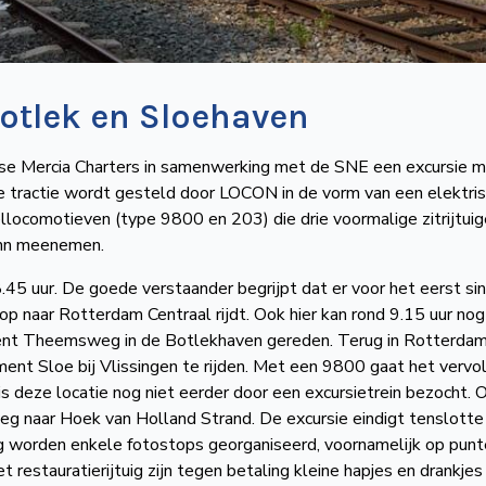
Botlek en Sloehaven
se Mercia Charters in samenwerking met de SNE een excursie 
e tractie wordt gesteld door LOCON in de vorm van een elektri
llocomotieven (type 9800 en 203) die drie voormalige zitrijtui
ahn meenemen.
45 uur. De goede verstaander begrijpt dat er voor het eerst sin
op naar Rotterdam Centraal rijdt. Ook hier kan rond 9.15 uur no
ent Theemsweg in de Botlekhaven gereden. Terug in Rotterda
nt Sloe bij Vlissingen te rijden. Met een 9800 gaat het vervo
is deze locatie nog niet eerder door een excursietrein bezocht. 
 naar Hoek van Holland Strand. De excursie eindigt tenslotte
g worden enkele fotostops georganiseerd, voornamelijk op pun
 restauratierijtuig zijn tegen betaling kleine hapjes en drankjes