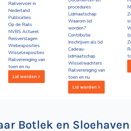
Documenten en
m
Railvervoer in
procedures
M
Nederland
Lidmaatschap
Z
Publicaties
Waarom lid
s
Op de Rails
worden?
W
NVBS Actueel
Contributie
(
Reisverslagen
Inschrijven als lid
Z
Webexposities
Cadeau-
R
Wisselexposities
lidmaatschap
t
Railvereniging van
Wisselwachters
toen en nu
Railvereniging van
Lid worden >
toen en nu
Lid worden >
naar Botlek en Sloehaven