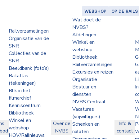
WEBSHOP
OP DE RAILS
Wat doet de
NVBS?
Railverzamelingen
Afdelingen
Organisatie van de
Winkel en
M
SNR
webshop
M
Collecties van de
Bibliotheek
G
SNR
Railverzamelingen
G
Beeldbank (foto’s)
Excursies en reizen
a
Railatlas
Organisatie
L
(tekeningen)
Bestuur en
I
Blik in het
diensten
c
filmarchief
NVBS Centraal
W
Kenniscentrum
Vacatures
W
Bibliotheek
(vrijwilligers)
N
Winkel en
ns
Over de
Info &
Schenken en
P
webshop
nbod
NVBS
contact
nalaten
W
HOV/Railnieuws