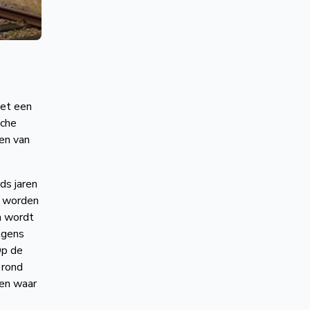
met een
sche
gen van
ds jaren
g worden
m wordt
lgens
Op de
 rond
ten waar