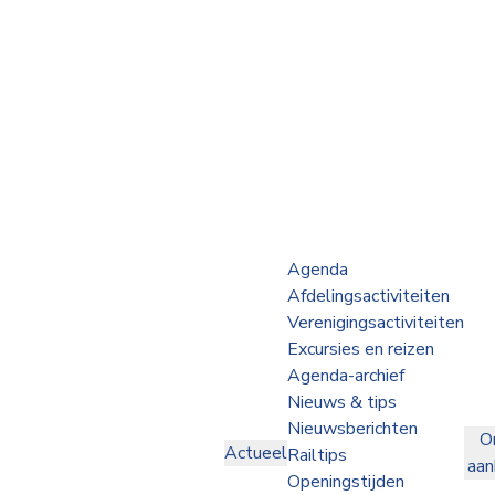
Webshop
Op de Rails
NVBS Actueel
Afdelingen
Agenda
Afdelingsactiviteiten
Excursies
Verenigingsactiviteiten
Excursies en reizen
Actueel
Agenda-archief
Nieuws & tips
Ons
Nieuwsberichten
O
aanbod
Actueel
Railtips
aa
Over
Openingstijden