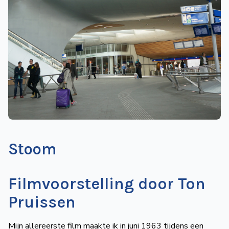
de
Wegwijzer
NVBS
Mijn
NVBS
Stoom
Filmvoorstelling door Ton
Pruissen
Mijn allereerste film maakte ik in juni 1963 tijdens een