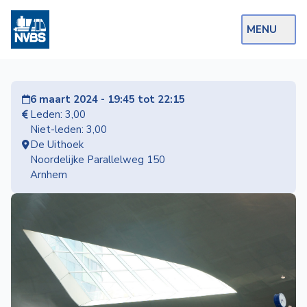
MENU
Webshop
6 maart 2024 - 19:45 tot 22:15
Op de Rails
Leden: 3,00
Niet-leden: 3,00
NVBS Actueel
De Uithoek
Noordelijke Parallelweg 150
Afdelingen
Arnhem
Excursies
Actueel
Ons
aanbod
Over