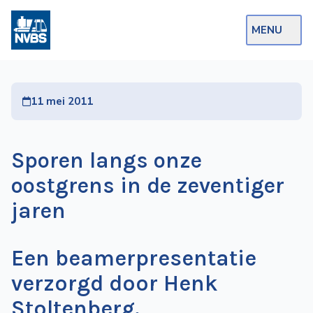
MENU
Webshop
11 mei 2011
Op de Rails
NVBS Actueel
Sporen langs onze
Afdelingen
oostgrens in de zeventiger
Excursies
jaren
Actueel
Een beamerpresentatie
Ons
verzorgd door Henk
aanbod
Over
Stoltenberg.