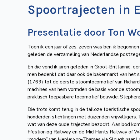
Spoortrajecten in 
Presentatie door Ton W
Toen ik een jaar of zes, zeven was ben ik begonnen
geleden de verzameling van Nederlandse postzegel
En die vond ik jaren geleden in Groot-Brittannië, e
men bedenkt dat daar ook de bakermarkt van het 
(1769) tot de eerste stoomlocomotief van Richard T
machines van hem vormden de basis voor de stoomm
praktisch toepasbare locomotief bouwde: Stephens
Die trots komt terug in de talloze toeristische spo
honderden stichtingen met duizenden vrijwilligers
wat van deze oude trajecten bezocht. Aan bod kom
Ffestioniog Railway en de Mid Hants Railway of Wa
“modern” van Henley-on-Thames via Slough naar Lo