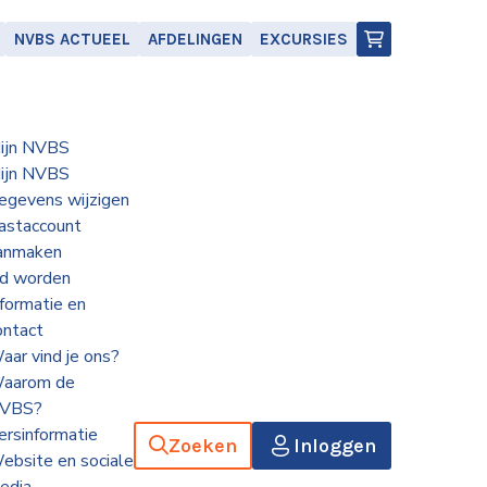
NVBS ACTUEEL
AFDELINGEN
EXCURSIES
ijn NVBS
ijn NVBS
egevens wijzigen
astaccount
anmaken
id worden
nformatie en
ontact
aar vind je ons?
aarom de
VBS?
ersinformatie
Zoeken
Inloggen
ebsite en sociale