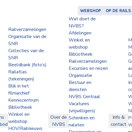
WEBSHOP
OP DE RAILS
Wat doet de
NVBS?
Railverzamelingen
Afdelingen
Organisatie van de
Winkel en
M
SNR
webshop
M
Collecties van de
Bibliotheek
G
SNR
Railverzamelingen
G
Beeldbank (foto’s)
Excursies en reizen
a
Railatlas
Organisatie
L
(tekeningen)
Bestuur en
I
Blik in het
diensten
c
filmarchief
NVBS Centraal
W
Kenniscentrum
Vacatures
W
Bibliotheek
(vrijwilligers)
N
Winkel en
ns
Over de
Info &
Schenken en
P
webshop
nbod
NVBS
contact
nalaten
W
HOV/Railnieuws