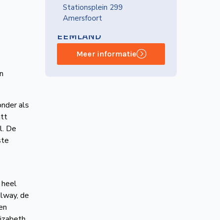
Stationsplein 299
Amersfoort
NVBS-AFDELING
EEMLAND
Meer informatie
n
onder als
tt
l. De
ste
 heel
ilway, de
en
izabeth