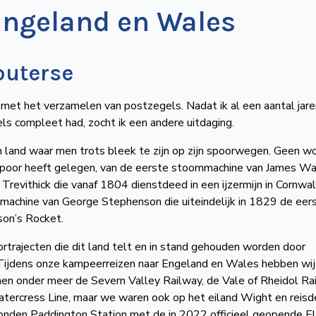
Engeland en Wales
outerse
 met het verzamelen van postzegels. Nadat ik al een aantal jare
s compleet had, zocht ik een andere uitdaging.
en land waar men trots bleek te zijn op zijn spoorwegen. Geen w
spoor heeft gelegen, van de eerste stoommachine van James Wa
revithick die vanaf 1804 dienstdeed in een ijzermijn in Cornwal
achine van George Stephenson die uiteindelijk in 1829 de eer
on’s Rocket.
ortrajecten die dit land telt en in stand gehouden worden door
. Tijdens onze kampeerreizen naar Engeland en Wales hebben wij
en onder meer de Severn Valley Railway, de Vale of Rheidol Ra
tercress Line, maar we waren ook op het eiland Wight en reisd
nden Paddington Station met de in 2022 officieel geopende El