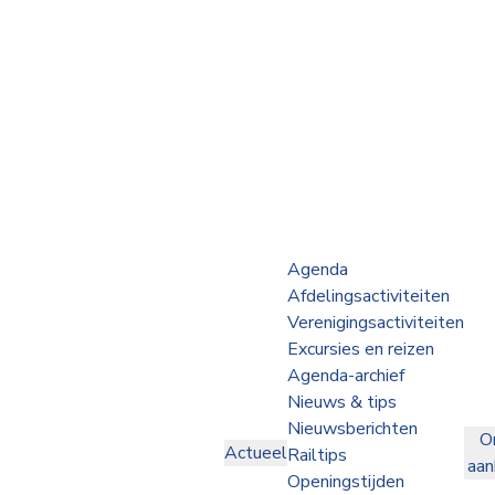
Webshop
Op de Rails
NVBS Actueel
Afdelingen
Agenda
Afdelingsactiviteiten
Excursies
Verenigingsactiviteiten
Excursies en reizen
Actueel
Agenda-archief
Nieuws & tips
Ons
Nieuwsberichten
O
aanbod
Actueel
Railtips
aa
Over
Openingstijden