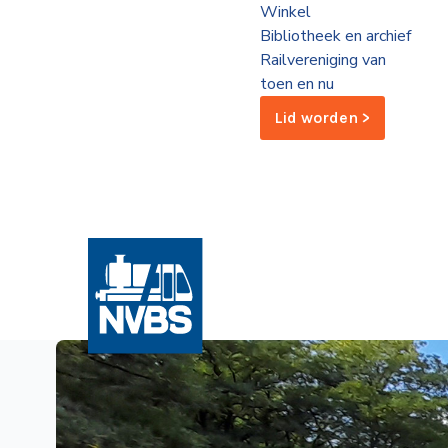
Winkel
de
Bibliotheek en archief
Wegwijzer
NVBS
Railvereniging van
toen en nu
Mijn
Lid worden >
NVBS