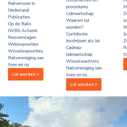
Documenten en
m
Railvervoer in
procedures
M
Nederland
Lidmaatschap
Z
Publicaties
Waarom lid
s
Op de Rails
worden?
W
NVBS Actueel
Contributie
(
Reisverslagen
Inschrijven als lid
Z
Webexposities
Cadeau-
R
Wisselexposities
lidmaatschap
t
Railvereniging van
Wisselwachters
toen en nu
Railvereniging van
Lid worden >
toen en nu
Lid worden >