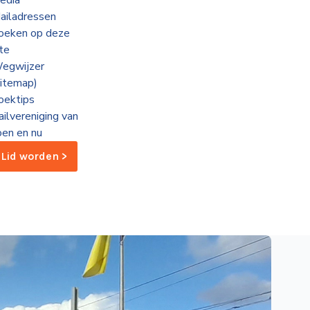
edia
ailadressen
oeken op deze
ite
egwijzer
sitemap)
oektips
ailvereniging van
oen en nu
Lid worden >