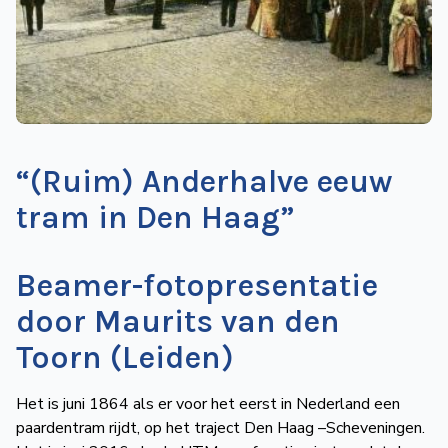
de
Wegwijzer
NVBS
Mijn
NVBS
“(Ruim) Anderhalve eeuw
tram in Den Haag”
Beamer-fotopresentatie
door Maurits van den
Toorn (Leiden)
Het is juni 1864 als er voor het eerst in Nederland een
paardentram rijdt, op het traject Den Haag –Scheveningen.