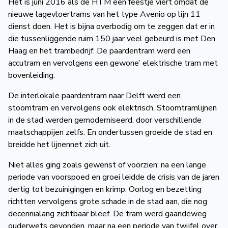
Het is juni 2016 als de HTM een feestje viert omdat de
nieuwe lagevloertrams van het type Avenio op lijn 11
dienst doen. Het is bijna overbodig om te zeggen dat er in
die tussenliggende ruim 150 jaar veel gebeurd is met Den
Haag en het trambedrijf. De paardentram werd een
accutram en vervolgens een gewone’ elektrische tram met
bovenleiding.
De interlokale paardentram naar Delft werd een
stoomtram en vervolgens ook elektrisch. Stoomtramlijnen
in de stad werden gemoderniseerd, door verschillende
maatschappijen zelfs. En ondertussen groeide de stad en
breidde het lijnennet zich uit.
Niet alles ging zoals gewenst of voorzien: na een lange
periode van voorspoed en groei leidde de crisis van de jaren
dertig tot bezuinigingen en krimp. Oorlog en bezetting
richtten vervolgens grote schade in de stad aan, die nog
decennialang zichtbaar bleef. De tram werd gaandeweg
ouderwets gevonden, maar na een periode van twijfel over