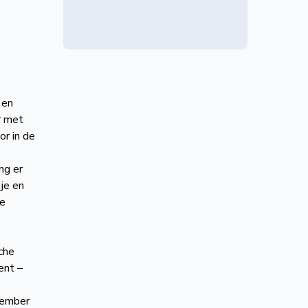
 en
r met
or in de
ng er
je en
ge
che
ent –