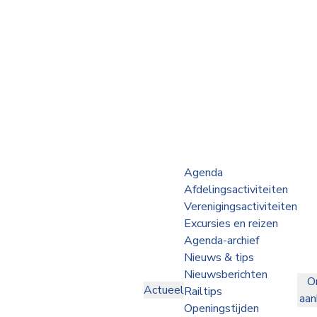
Webshop
Op de Rails
NVBS Actueel
Afdelingen
Agenda
Afdelingsactiviteiten
Excursies
Verenigingsactiviteiten
Excursies en reizen
Actueel
Agenda-archief
Nieuws & tips
Ons
Nieuwsberichten
O
aanbod
Actueel
Railtips
aa
Over
Openingstijden