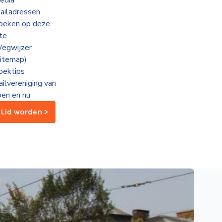
edia
ailadressen
oeken op deze
ite
egwijzer
sitemap)
oektips
ailvereniging van
oen en nu
Lid worden >