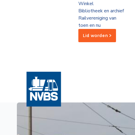
Winkel
de
Bibliotheek en archief
Wegwijzer
NVBS
Railvereniging van
toen en nu
Mijn
Lid worden >
NVBS