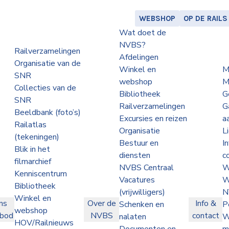
WEBSHOP
OP DE RAILS
Wat doet de
NVBS?
Railverzamelingen
Afdelingen
Organisatie van de
Winkel en
M
SNR
webshop
M
Collecties van de
Bibliotheek
G
SNR
Railverzamelingen
G
Beeldbank (foto’s)
Excursies en reizen
a
Railatlas
Organisatie
L
(tekeningen)
Bestuur en
I
Blik in het
diensten
c
filmarchief
NVBS Centraal
W
Kenniscentrum
Vacatures
W
Bibliotheek
(vrijwilligers)
N
Winkel en
ns
Over de
Info &
Schenken en
P
webshop
nbod
NVBS
contact
nalaten
W
HOV/Railnieuws