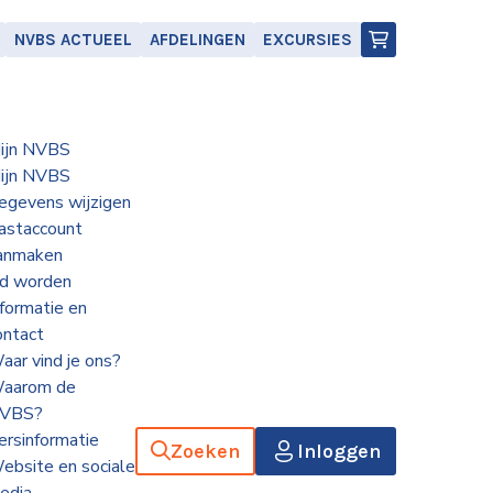
NVBS ACTUEEL
AFDELINGEN
EXCURSIES
ijn NVBS
ijn NVBS
egevens wijzigen
astaccount
anmaken
id worden
nformatie en
ontact
aar vind je ons?
aarom de
VBS?
ersinformatie
Zoeken
Inloggen
ebsite en sociale