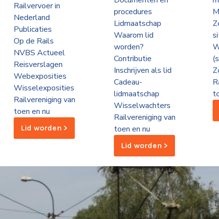
Documenten en
m
Railvervoer in
procedures
M
Nederland
Lidmaatschap
Z
Publicaties
Waarom lid
s
Op de Rails
worden?
W
NVBS Actueel
Contributie
(
Reisverslagen
Inschrijven als lid
Z
Webexposities
Cadeau-
R
Wisselexposities
lidmaatschap
t
Railvereniging van
Wisselwachters
toen en nu
Railvereniging van
Lid worden >
toen en nu
Lid worden >