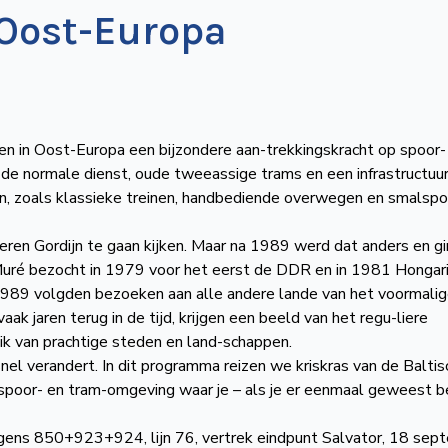
 Oost-Europa
en in Oost-Europa een bijzondere aan-trekkingskracht op spoor-
 de normale dienst, oude tweeassige trams en een infrastructuu
en, zoals klassieke treinen, handbediende overwegen en smalspo
zeren Gordijn te gaan kijken. Maar na 1989 werd dat anders en gi
uré bezocht in 1979 voor het eerst de DDR en in 1981 Hongari
a 1989 volgden bezoeken aan alle andere lande van het voormali
k jaren terug in de tijd, krijgen een beeld van het regu-liere
 ik van prachtige steden en land-schappen.
el verandert. In dit programma reizen we kriskras van de Baltis
spoor- en tram-omgeving waar je – als je er eenmaal geweest b