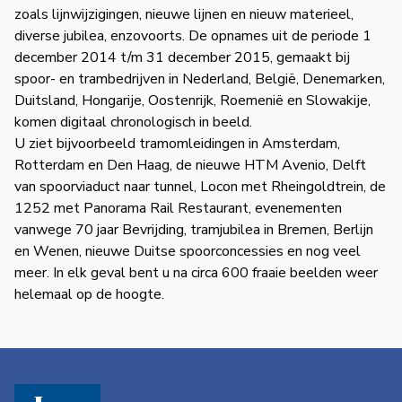
de
zoals lijnwijzigingen, nieuwe lijnen en nieuw materieel,
diverse jubilea, enzovoorts. De opnames uit de periode 1
Wegwijzer
NVBS
december 2014 t/m 31 december 2015, gemaakt bij
spoor- en trambedrijven in Nederland, België, Denemarken,
Mijn
Duitsland, Hongarije, Oostenrijk, Roemenië en Slowakije,
NVBS
komen digitaal chronologisch in beeld.
U ziet bijvoorbeeld tramomleidingen in Amsterdam,
Rotterdam en Den Haag, de nieuwe HTM Avenio, Delft
van spoorviaduct naar tunnel, Locon met Rheingoldtrein, de
1252 met Panorama Rail Restaurant, evenementen
vanwege 70 jaar Bevrijding, tramjubilea in Bremen, Berlijn
en Wenen, nieuwe Duitse spoorconcessies en nog veel
meer. In elk geval bent u na circa 600 fraaie beelden weer
helemaal op de hoogte.