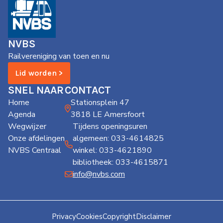
NVBS
Railvereniging van toen en nu
Lid worden >
SNEL NAAR
CONTACT
Home
Stationsplein 47
Agenda
3818 LE Amersfoort
Wegwijzer
Tijdens openingsuren
Onze afdelingen
algemeen: 033-4614825
NVBS Centraal
winkel: 033-4621890
bibliotheek: 033-4615871
info@nvbs.com
Privacy
Cookies
Copyright
Disclaimer