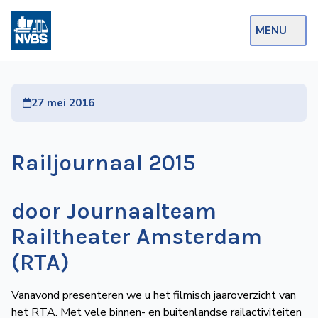
MENU
Webshop
27 mei 2016
Op de Rails
NVBS Actueel
Railjournaal 2015
Afdelingen
Excursies
door Journaalteam
Actueel
Railtheater Amsterdam
(RTA)
Ons
aanbod
Vanavond presenteren we u het filmisch jaaroverzicht van
Over
het RTA. Met vele binnen- en buitenlandse railactiviteiten