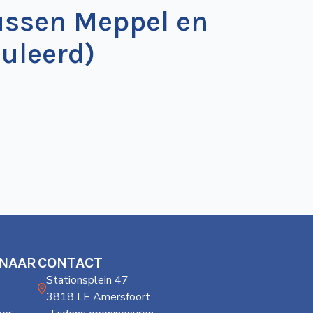
ussen Meppel en
uleerd)
 NAAR
CONTACT
Stationsplein 47
3818 LE Amersfoort