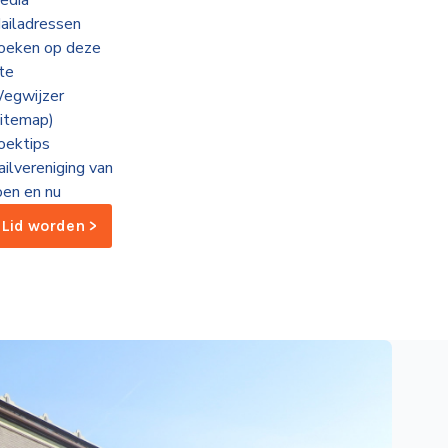
edia
ailadressen
oeken op deze
ite
egwijzer
sitemap)
oektips
ailvereniging van
oen en nu
Lid worden >