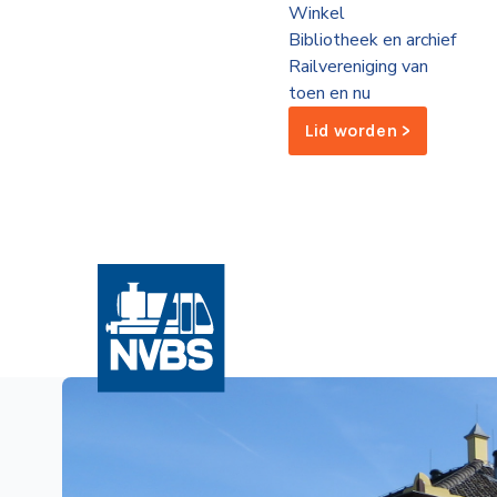
Winkel
de
Bibliotheek en archief
Wegwijzer
NVBS
Railvereniging van
toen en nu
Mijn
Lid worden >
NVBS