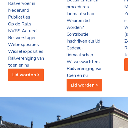
Documenten en
m
Railvervoer in
procedures
M
Nederland
Lidmaatschap
Z
Publicaties
Waarom lid
s
Op de Rails
worden?
W
NVBS Actueel
Contributie
(
Reisverslagen
Inschrijven als lid
Z
Webexposities
Cadeau-
R
Wisselexposities
lidmaatschap
t
Railvereniging van
Wisselwachters
toen en nu
Railvereniging van
Lid worden >
toen en nu
Lid worden >