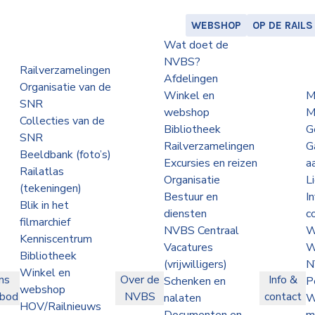
WEBSHOP
OP DE RAILS
Wat doet de
NVBS?
Railverzamelingen
Afdelingen
Organisatie van de
Winkel en
M
SNR
webshop
M
Collecties van de
Bibliotheek
G
SNR
Railverzamelingen
G
Beeldbank (foto’s)
Excursies en reizen
a
Railatlas
Organisatie
L
(tekeningen)
Bestuur en
I
Blik in het
diensten
c
filmarchief
NVBS Centraal
W
Kenniscentrum
Vacatures
W
Bibliotheek
(vrijwilligers)
N
Winkel en
ns
Over de
Info &
Schenken en
P
webshop
nbod
NVBS
contact
nalaten
W
HOV/Railnieuws