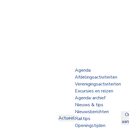
Webshop
Op de Rails
NVBS Actueel
Afdelingen
Agenda
Afdelingsactiviteiten
Excursies
Verenigingsactiviteiten
Excursies en reizen
Actueel
Agenda-archief
Nieuws & tips
Ons
Nieuwsberichten
O
aanbod
Actueel
Railtips
aa
Over
Openingstijden