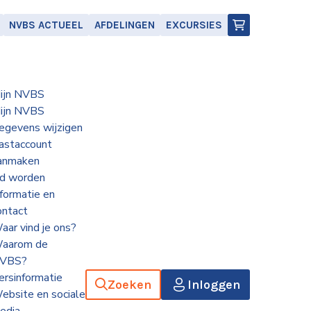
NVBS ACTUEEL
AFDELINGEN
EXCURSIES
ijn NVBS
ijn NVBS
egevens wijzigen
astaccount
anmaken
id worden
nformatie en
ontact
aar vind je ons?
aarom de
VBS?
ersinformatie
Zoeken
Inloggen
ebsite en sociale