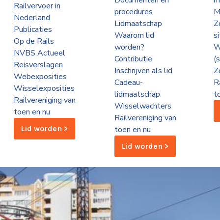
Documenten en
m
Railvervoer in
procedures
M
Nederland
Lidmaatschap
Z
Publicaties
Waarom lid
s
Op de Rails
worden?
W
NVBS Actueel
Contributie
(
Reisverslagen
Inschrijven als lid
Z
Webexposities
Cadeau-
R
Wisselexposities
lidmaatschap
t
Railvereniging van
Wisselwachters
toen en nu
Railvereniging van
Lid worden >
toen en nu
Lid worden >