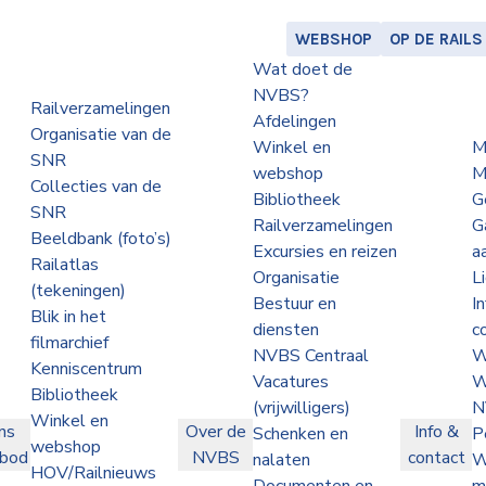
WEBSHOP
OP DE RAILS
Wat doet de
NVBS?
Railverzamelingen
Afdelingen
Organisatie van de
Winkel en
M
SNR
webshop
M
Collecties van de
Bibliotheek
G
SNR
Railverzamelingen
G
Beeldbank (foto’s)
Excursies en reizen
a
Railatlas
Organisatie
L
(tekeningen)
Bestuur en
I
Blik in het
diensten
c
filmarchief
NVBS Centraal
W
Kenniscentrum
Vacatures
W
Bibliotheek
(vrijwilligers)
N
Winkel en
ns
Over de
Info &
Schenken en
P
webshop
nbod
NVBS
contact
nalaten
W
HOV/Railnieuws