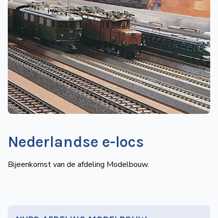
de
Wegwijzer
NVBS
Mijn
NVBS
Nederlandse e-locs
Bijeenkomst van de afdeling Modelbouw.