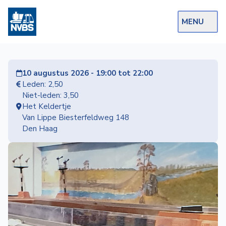
MENU
Webshop
10 augustus 2026 - 19:00 tot 22:00
Op de Rails
Leden: 2,50
Niet-leden: 3,50
NVBS Actueel
Het Keldertje
Van Lippe Biesterfeldweg 148
Afdelingen
Den Haag
Excursies
Actueel
Ons
aanbod
Over