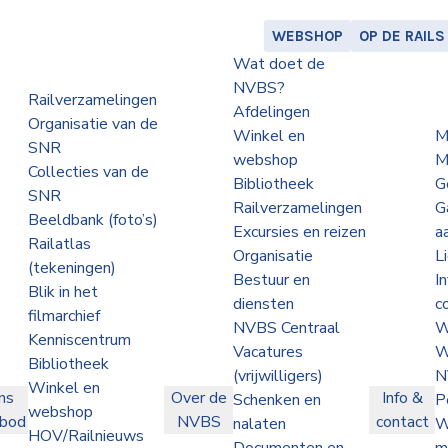
WEBSHOP
OP DE RAILS
Wat doet de
NVBS?
Railverzamelingen
Afdelingen
Organisatie van de
Winkel en
M
SNR
webshop
M
Collecties van de
Bibliotheek
G
SNR
Railverzamelingen
G
Beeldbank (foto’s)
Excursies en reizen
a
Railatlas
Organisatie
L
(tekeningen)
Bestuur en
I
Blik in het
diensten
c
filmarchief
NVBS Centraal
W
Kenniscentrum
Vacatures
W
Bibliotheek
(vrijwilligers)
N
Winkel en
ns
Over de
Info &
Schenken en
P
webshop
nbod
NVBS
contact
nalaten
W
HOV/Railnieuws