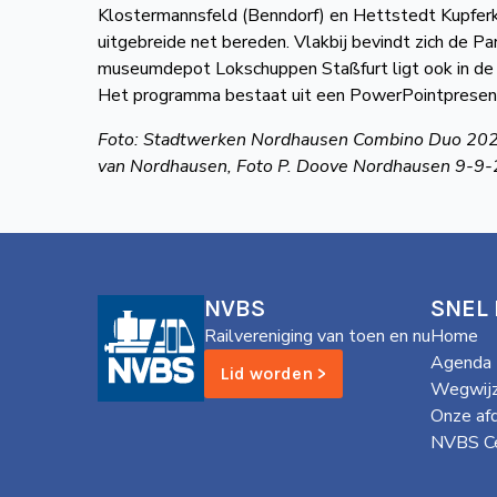
Klostermannsfeld (Benndorf) en Hettstedt Kupfer
uitgebreide net bereden. Vlakbij bevindt zich de P
museumdepot Lokschuppen Staßfurt ligt ook in de 
Het programma bestaat uit een PowerPointpresenta
Foto: Stadtwerken Nordhausen Combino Duo 202 op 
van Nordhausen, Foto P. Doove Nordhausen 9-9
NVBS
SNEL
Railvereniging van toen en nu
Home
Agenda
Lid worden >
Wegwijz
Onze af
NVBS Ce