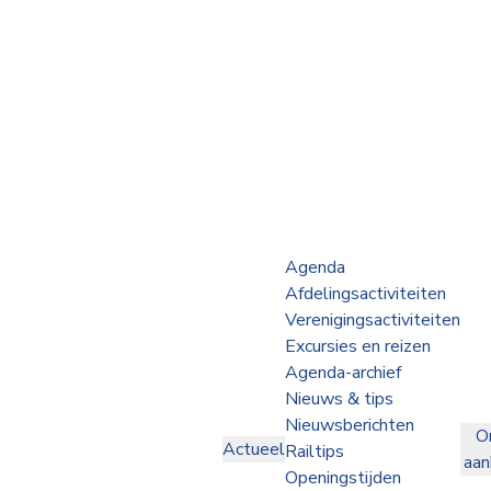
Webshop
Op de Rails
NVBS Actueel
Afdelingen
Agenda
Afdelingsactiviteiten
Excursies
Verenigingsactiviteiten
Excursies en reizen
Actueel
Agenda-archief
Nieuws & tips
Ons
Nieuwsberichten
O
aanbod
Actueel
Railtips
aa
Over
Openingstijden