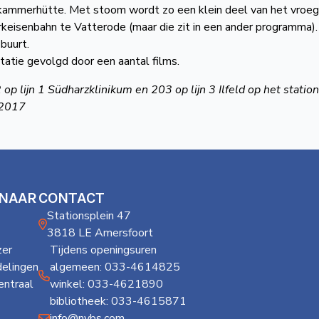
kammerhütte. Met stoom wordt zo een klein deel van het vroeg
arkeisenbahn te Vatterode (maar die zit in een ander programma).
buurt.
tie gevolgd door een aantal films.
lijn 1 Südharzklinikum en 203 op lijn 3 Ilfeld op het station
-2017
 NAAR
CONTACT
Stationsplein 47
3818 LE Amersfoort
er
Tijdens openingsuren
delingen
algemeen: 033-4614825
ntraal
winkel: 033-4621890
bibliotheek: 033-4615871
info@nvbs.com