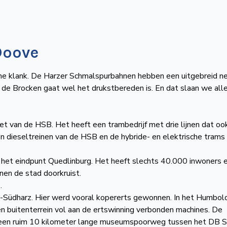
Doove
he klank. De Harzer Schmalspurbahnen hebben een uitgebreid ne
an de Brocken gaat wel het drukstbereden is. En dat slaan we al
net van de HSB. Het heeft een trambedrijf met drie lijnen dat oo
n dieseltreinen van de HSB en de hybride- en elektrische trams
 het eindpunt Quedlinburg. Het heeft slechts 40.000 inwoners 
nen de stad doorkruist.
.
d-Südharz. Hier werd vooral kopererts gewonnen. In het Humbol
 buitenterrein vol aan de ertswinning verbonden machines. De
een ruim 10 kilometer lange museumspoorweg tussen het DB S