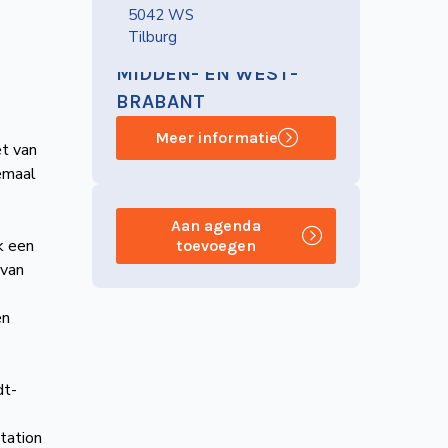
5042 WS
Tilburg
NVBS-AFDELING
MIDDEN- EN WEST-
BRABANT
Meer informatie
t van
lemaal
Aan agenda
k een
toevoegen
 van
en
dt-
tation