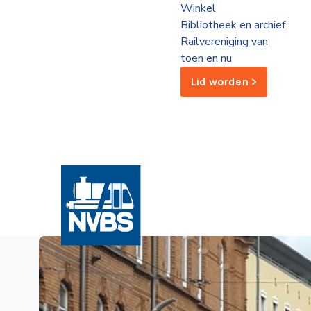
Winkel
de
Bibliotheek en archief
Wegwijzer
NVBS
Railvereniging van
toen en nu
Mijn
Lid worden >
NVBS