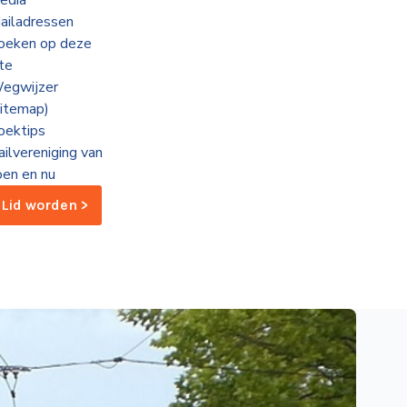
edia
ailadressen
oeken op deze
ite
egwijzer
sitemap)
oektips
ailvereniging van
oen en nu
Lid worden >