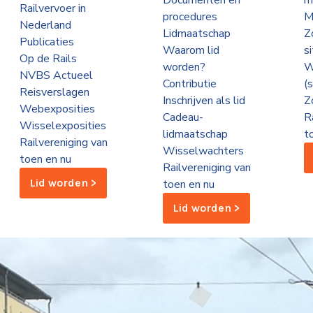
Documenten en
m
Railvervoer in
procedures
M
Nederland
Lidmaatschap
Z
Publicaties
Waarom lid
s
Op de Rails
worden?
W
NVBS Actueel
Contributie
(
Reisverslagen
Inschrijven als lid
Z
Webexposities
Cadeau-
R
Wisselexposities
lidmaatschap
t
Railvereniging van
Wisselwachters
toen en nu
Railvereniging van
Lid worden >
toen en nu
Lid worden >