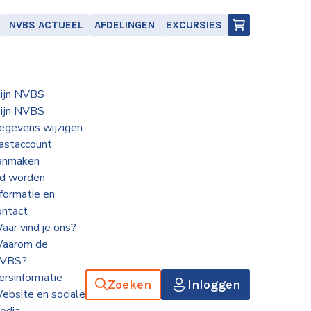
NVBS ACTUEEL
AFDELINGEN
EXCURSIES
ijn NVBS
ijn NVBS
egevens wijzigen
astaccount
anmaken
id worden
nformatie en
ontact
aar vind je ons?
aarom de
VBS?
ersinformatie
Zoeken
Inloggen
ebsite en sociale