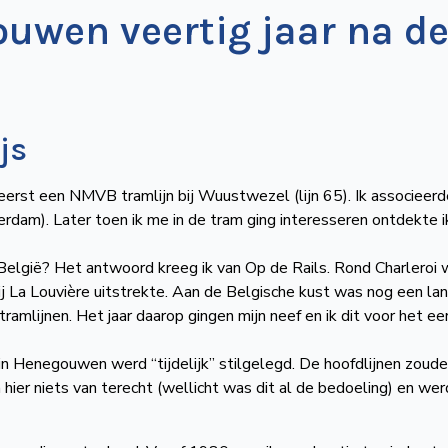
uwen veertig jaar na d
js
 eerst een NMVB tramlijn bij Wuustwezel (lijn 65). Ik associeer
am). Later toen ik me in de tram ging interesseren ontdekte i
 België? Het antwoord kreeg ik van Op de Rails. Rond Charleroi
bij La Louvière uitstrekte. Aan de Belgische kust was nog een la
mlijnen. Het jaar daarop gingen mijn neef en ik dit voor het ee
n Henegouwen werd “tijdelijk” stilgelegd. De hoofdlijnen zoude
ier niets van terecht (wellicht was dit al de bedoeling) en we