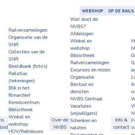
WEBSHOP
OP DE RAILS
Wat doet de
NVBS?
Railverzamelingen
Afdelingen
Organisatie van de
Winkel en
M
SNR
webshop
M
Collecties van de
Bibliotheek
G
SNR
Railverzamelingen
G
Beeldbank (foto’s)
Excursies en reizen
a
Railatlas
Organisatie
L
(tekeningen)
Bestuur en
I
Blik in het
diensten
c
filmarchief
NVBS Centraal
W
Kenniscentrum
Vacatures
W
Bibliotheek
(vrijwilligers)
N
Winkel en
ns
Over de
Info &
Schenken en
P
webshop
nbod
NVBS
contact
nalaten
W
HOV/Railnieuws