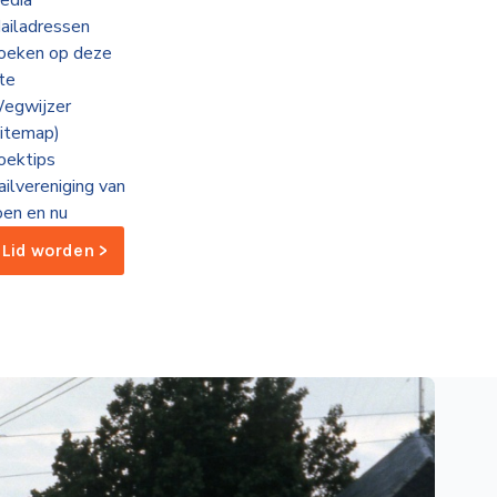
edia
ailadressen
oeken op deze
ite
egwijzer
sitemap)
oektips
ailvereniging van
oen en nu
Lid worden >