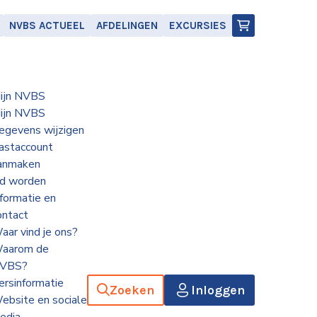
NVBS ACTUEEL
AFDELINGEN
EXCURSIES
ijn NVBS
ijn NVBS
egevens wijzigen
astaccount
anmaken
id worden
nformatie en
ontact
aar vind je ons?
aarom de
VBS?
ersinformatie
Zoeken
Inloggen
ebsite en sociale