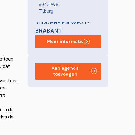
5042 WS
e
Tilburg
NVBS-AFDELING
MIDDEN- EN WEST-
BRABANT
Meer informatie
de toen
k dat
Aan agenda
toevoegen
 was toen
nge
rst
n in de
rden de