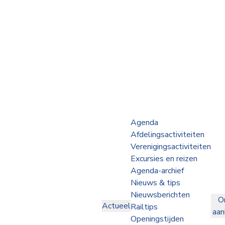
Webshop
Op de Rails
NVBS Actueel
Afdelingen
Agenda
Afdelingsactiviteiten
Excursies
Verenigingsactiviteiten
Excursies en reizen
Actueel
Agenda-archief
Nieuws & tips
Ons
Nieuwsberichten
O
aanbod
Actueel
Railtips
aa
Over
Openingstijden