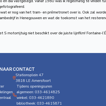
oto en dia vastgelegd. Vanaf 1980 was ik regelmatig te vinden t
gefotografeerd.
 wat er nog van het tram- en prémetronet over is. Ook zal word
rambedrijf in Henegouwen en wat de toekomst van het restere
 S motorrijtuig niet beschikt over de juiste lijnfilm! Fontaine-l’
 NAAR
CONTACT
Stationsplein 47
3818 LE Amersfoort
er
Tijdens openingsuren
delingen
algemeen: 033-4614825
ntraal
winkel: 033-4621890
bibliotheek: 033-4615871