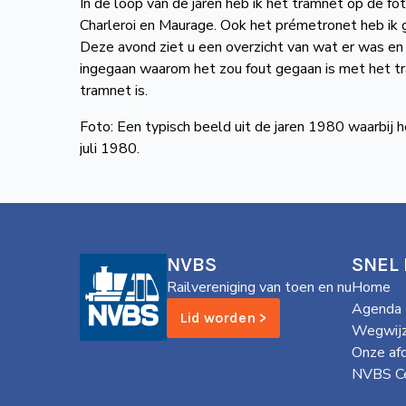
In de loop van de jaren heb ik het tramnet op de f
Charleroi en Maurage. Ook het prémetronet heb ik 
Deze avond ziet u een overzicht van wat er was en
ingegaan waarom het zou fout gegaan is met het t
tramnet is.
Foto: Een typisch beeld uit de jaren 1980 waarbij het
juli 1980.
NVBS
SNEL
Railvereniging van toen en nu
Home
Agenda
Lid worden >
Wegwijz
Onze af
NVBS Ce