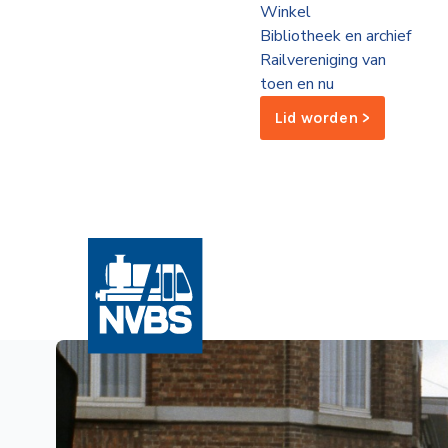
Winkel
de
Bibliotheek en archief
Wegwijzer
NVBS
Railvereniging van
toen en nu
Mijn
Lid worden >
NVBS