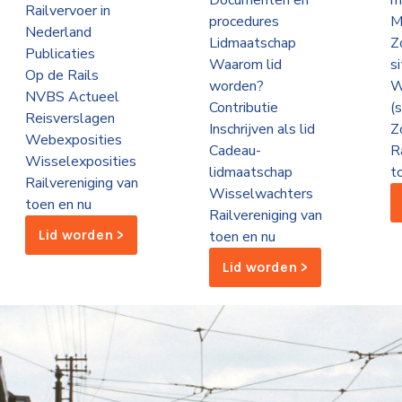
Documenten en
m
Railvervoer in
procedures
M
Nederland
Lidmaatschap
Z
Publicaties
Waarom lid
s
Op de Rails
worden?
W
NVBS Actueel
Contributie
(
Reisverslagen
Inschrijven als lid
Z
Webexposities
Cadeau-
R
Wisselexposities
lidmaatschap
t
Railvereniging van
Wisselwachters
toen en nu
Railvereniging van
Lid worden >
toen en nu
Lid worden >