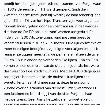
bedrijf het al negen lijnen tellende tramnet van Parijs, waar
in 1992 de eerste lijn T1 werd geopend. Sindsdien
kwamen er acht tramlijnen bij, waarbij de kanttekening, dat
lijnen T5 en T6 van het type Translohr zijn, voertuigen op
rubberbanden, geleid door één centrale rail in het wegdek,
die door de RATP ook als ‘tram’ worden aangeduid. Er
rijden ruim 200 Alstom-trams rond met een breedte
variërend tussen 2.30 en 2.65 meter. Elke lijn vormt min of
meer een eigen bedrijf met zijn eigen voertuigen en aparte
remise. Ze liggen meestal in de periferie en alleen de lijnen
T1 en T8 zijn onderling verbonden. De lijnen T3a en T3b
komen binnen de muren van de stad en rijden als het ware
daar waar ooit de stadsmuur was. Met 340.000 dagelijkse
passagiers behoren ze tot de drukste tramlijnen ter
wereld. Frits neemt U mee naar al deze lijnen, soms
kijkend over de schouder van de bestuurder, waardoor U
een fascinerend beeld krijgt van de stad Parijs en haar
nieuwe trams. Geen lijn is hetzelfde en vrijwel elke lijn