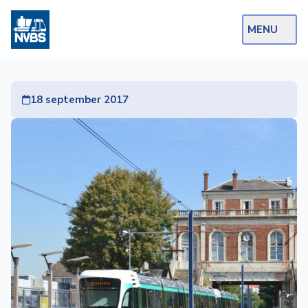
MENU
Webshop
18 september 2017
Op de Rails
NVBS Actueel
Afdelingen
Excursies
Actueel
Ons
aanbod
Over