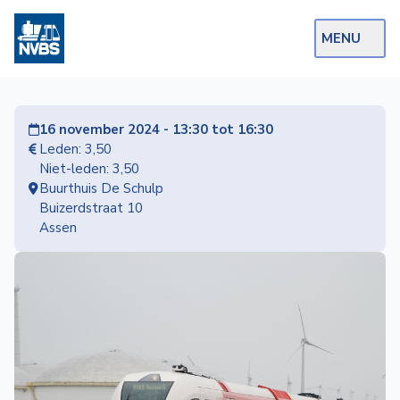
MENU
Webshop
16 november 2024 - 13:30 tot 16:30
Op de Rails
Leden: 3,50
Niet-leden: 3,50
NVBS Actueel
Buurthuis De Schulp
Buizerdstraat 10
Afdelingen
Assen
Excursies
Actueel
Ons
aanbod
Over