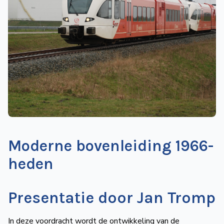
de
Wegwijzer
NVBS
Mijn
NVBS
Moderne bovenleiding 1966-
heden
Presentatie door Jan Tromp
In deze voordracht wordt de ontwikkeling van de