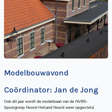
de
Wegwijzer
NVBS
Mijn
NVBS
Modelbouwavond
Coördinator: Jan de Jong
Ook dit jaar wordt de modelbaan van de NVBS-
Spoorgroep Noord-Holland Noord weer opgesteld.