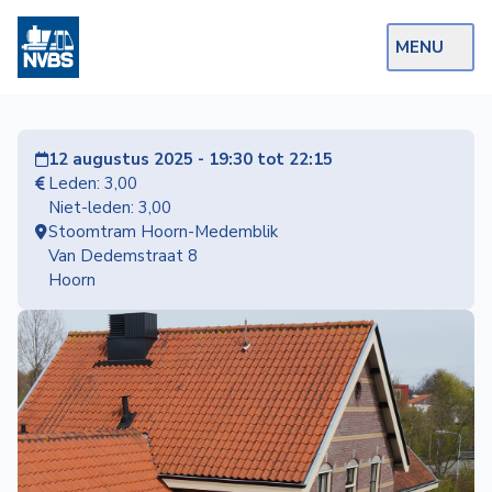
MENU
Webshop
12 augustus 2025 - 19:30 tot 22:15
Op de Rails
Leden: 3,00
Niet-leden: 3,00
NVBS Actueel
Stoomtram Hoorn-Medemblik
Van Dedemstraat 8
Afdelingen
Hoorn
Excursies
Actueel
Ons
aanbod
Over