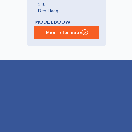
148
Den Haag
NVBS-AFDELING
MODELBOUW
Meer informatie