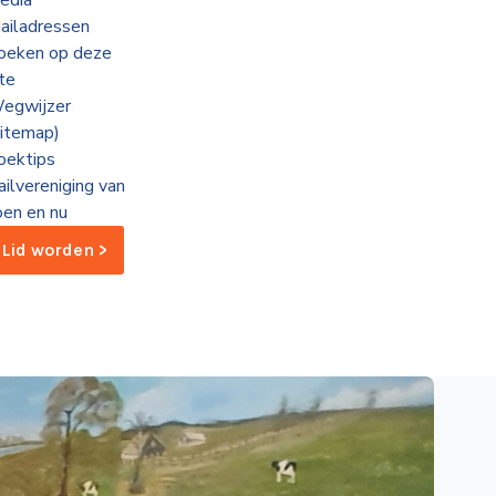
edia
ailadressen
oeken op deze
ite
egwijzer
sitemap)
oektips
ailvereniging van
oen en nu
Lid worden >