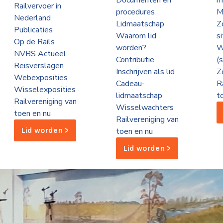
Documenten en
m
Railvervoer in
procedures
M
Nederland
Lidmaatschap
Z
Publicaties
Waarom lid
s
Op de Rails
worden?
W
NVBS Actueel
Contributie
(
Reisverslagen
Inschrijven als lid
Z
Webexposities
Cadeau-
R
Wisselexposities
lidmaatschap
t
Railvereniging van
Wisselwachters
toen en nu
Railvereniging van
Lid worden >
toen en nu
Lid worden >