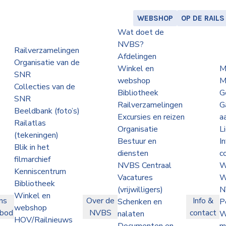
WEBSHOP
OP DE RAILS
Wat doet de
NVBS?
Railverzamelingen
Afdelingen
Organisatie van de
Winkel en
M
SNR
webshop
M
Collecties van de
Bibliotheek
G
SNR
Railverzamelingen
G
Beeldbank (foto’s)
Excursies en reizen
a
Railatlas
Organisatie
L
(tekeningen)
Bestuur en
I
Blik in het
diensten
c
filmarchief
NVBS Centraal
W
Kenniscentrum
Vacatures
W
Bibliotheek
(vrijwilligers)
N
Winkel en
ns
Over de
Info &
Schenken en
P
webshop
nbod
NVBS
contact
nalaten
W
HOV/Railnieuws