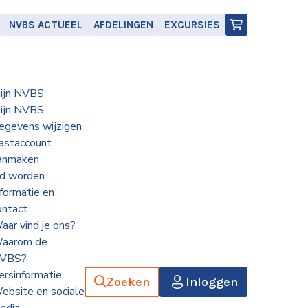
NVBS ACTUEEL
AFDELINGEN
EXCURSIES
ijn NVBS
ijn NVBS
egevens wijzigen
astaccount
anmaken
id worden
nformatie en
ontact
aar vind je ons?
aarom de
VBS?
ersinformatie
Zoeken
Inloggen
ebsite en sociale