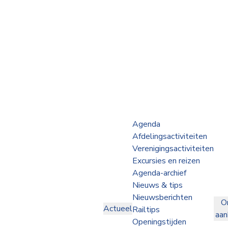
Webshop
Op de Rails
NVBS Actueel
Afdelingen
Agenda
Afdelingsactiviteiten
Excursies
Verenigingsactiviteiten
Excursies en reizen
Actueel
Agenda-archief
Nieuws & tips
Ons
Nieuwsberichten
O
aanbod
Actueel
Railtips
aa
Over
Openingstijden