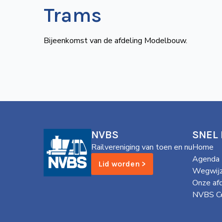
Trams
Bijeenkomst van de afdeling Modelbouw.
NVBS
SNEL
Railvereniging van toen en nu
Home
Agenda
Lid worden >
Wegwijz
Onze af
NVBS Ce