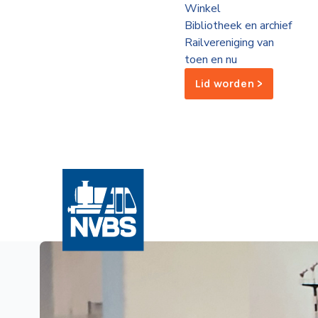
Winkel
de
Bibliotheek en archief
Wegwijzer
NVBS
Railvereniging van
toen en nu
Mijn
Lid worden >
NVBS