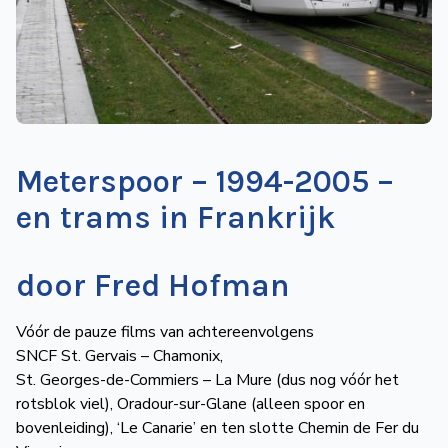
de
Wegwijzer
NVBS
Mijn
NVBS
Meterspoor – 1994-2005 –
en trams in Frankrijk
door Fred Hofman
Vóór de pauze films van achtereenvolgens
SNCF St. Gervais – Chamonix,
St. Georges-de-Commiers – La Mure (dus nog vóór het
rotsblok viel), Oradour-sur-Glane (alleen spoor en
bovenleiding), ‘Le Canarie’ en ten slotte Chemin de Fer du