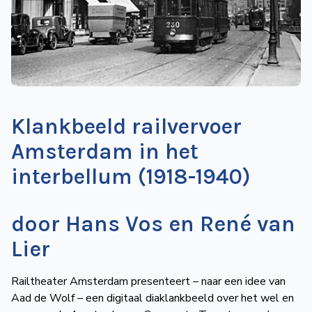
de
Wegwijzer
NVBS
Mijn
NVBS
Klankbeeld railvervoer
Amsterdam in het
interbellum (1918-1940)
door Hans Vos en René van
Lier
Railtheater Amsterdam presenteert – naar een idee van
Aad de Wolf – een digitaal diaklankbeeld over het wel en