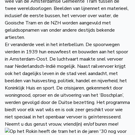
wee van de Amsterdamse Gemeente Tram tussen de
twee wereldoorlogen. Beelden van lijnennet en materieel,
inclusief de eerste bussen, het vervoer over water, de
Gooische Tram en de NZH worden aangevuld met
geluidsopnamen van onder andere destijds bekende
artiesten.
Er veranderde veel in het interbellum. De spoorwegen
vierden in 1939 hun eeuwfeest en bouwden aan het spoor
in Amsterdam-Oost. De luchtvaart maakte snel vervoer
naar Nederlandsch-Indië mogelijk. Naast railvervoer krijgt
ook het dagelijks leven in de stad veel aandacht, met
beelden van huisvesting, politiek, handel en nijverheid, het
Koninklijk Huis en sport. De crisisjaren, gekenmerkt door
woningnood, oproer en de uitvoering van het ‘Boschplan’,
werden gevolgd door de Duitse bezetting. Het programma
biedt voor elk wat wils en is ook zeer geschikt voor wie
niet speciaal in het openbaar vervoer is geïnteresseerd.
Neemt u dus gerust vrouw, vriend(in) en/of buren mee!