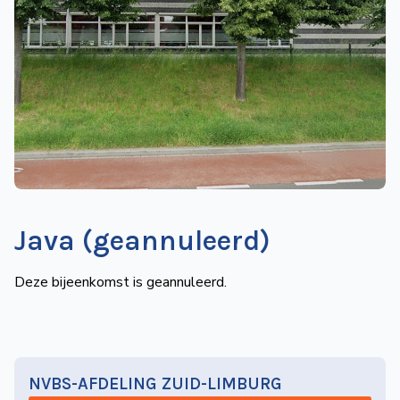
de
Wegwijzer
NVBS
Mijn
NVBS
Java (geannuleerd)
Deze bijeenkomst is geannuleerd.
NVBS-AFDELING ZUID-LIMBURG