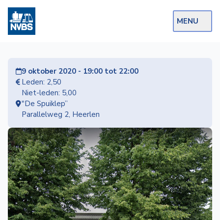
MENU
Webshop
9 oktober 2020 - 19:00 tot 22:00
Op de Rails
Leden: 2,50
Niet-leden: 5,00
NVBS Actueel
"De Spuiklep”
Parallelweg 2, Heerlen
Afdelingen
Excursies
Actueel
Ons
aanbod
Over