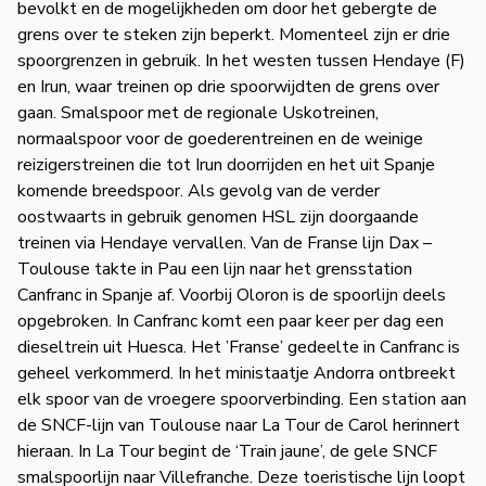
bevolkt en de mogelijkheden om door het gebergte de
grens over te steken zijn beperkt. Momenteel zijn er drie
spoorgrenzen in gebruik. In het westen tussen Hendaye (F)
en Irun, waar treinen op drie spoorwijdten de grens over
gaan. Smalspoor met de regionale Uskotreinen,
normaalspoor voor de goederentreinen en de weinige
reizigerstreinen die tot Irun doorrijden en het uit Spanje
komende breedspoor. Als gevolg van de verder
oostwaarts in gebruik genomen HSL zijn doorgaande
treinen via Hendaye vervallen. Van de Franse lijn Dax –
Toulouse takte in Pau een lijn naar het grensstation
Canfranc in Spanje af. Voorbij Oloron is de spoorlijn deels
opgebroken. In Canfranc komt een paar keer per dag een
dieseltrein uit Huesca. Het ’Franse’ gedeelte in Canfranc is
geheel verkommerd. In het ministaatje Andorra ontbreekt
elk spoor van de vroegere spoorverbinding. Een station aan
de SNCF-lijn van Toulouse naar La Tour de Carol herinnert
hieraan. In La Tour begint de ‘Train jaune’, de gele SNCF
smalspoorlijn naar Villefranche. Deze toeristische lijn loopt