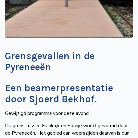
de
Wegwijzer
NVBS
Mijn
NVBS
Grensgevallen in de
Pyreneeën
Een beamerpresentatie
door Sjoerd Bekhof.
Gewijzigd programma voor deze avond:
De grens tussen Frankrijk en Spanje wordt gevormd door
de Pyreneeën. Het gebied aan weerszijden daarvan is dun