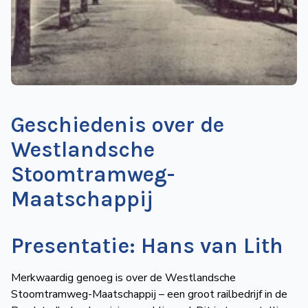
de
Wegwijzer
NVBS
Mijn
NVBS
Geschiedenis over de
Westlandsche
Stoomtramweg-
Maatschappij
Presentatie: Hans van Lith
Merkwaardig genoeg is over de Westlandsche
Stoomtramweg-Maatschappij – een groot railbedrijf in de