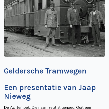
de
Wegwijzer
NVBS
Mijn
NVBS
Geldersche Tramwegen
Een presentatie van Jaap
Nieweg
De Achterhoek. Die naam zegt al genoeg. Ooit een