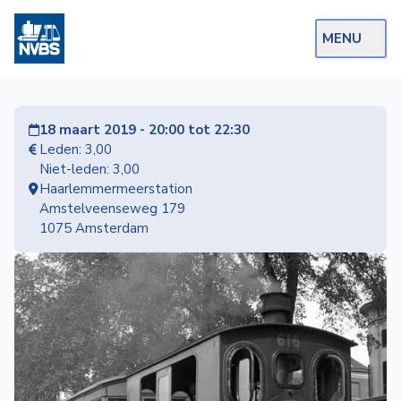
MENU
Webshop
18 maart 2019 - 20:00 tot 22:30
Op de Rails
Leden: 3,00
Niet-leden: 3,00
NVBS Actueel
Haarlemmermeerstation
Amstelveenseweg 179
Afdelingen
1075 Amsterdam
Excursies
Actueel
Ons
aanbod
Over