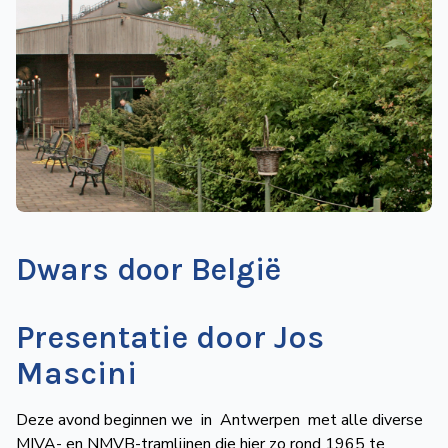
de
Wegwijzer
NVBS
Mijn
NVBS
Dwars door België
Presentatie door Jos
Mascini
Deze avond beginnen we in Antwerpen met alle diverse
MIVA- en NMVB-tramlijnen die hier zo rond 1965 te