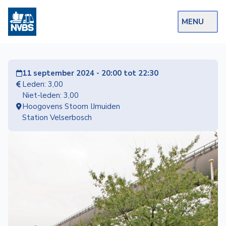
MENU
Webshop
11 september 2024 - 20:00 tot 22:30
Op de Rails
Leden: 3,00
Niet-leden: 3,00
NVBS Actueel
Hoogovens Stoom IJmuiden
Station Velserbosch
Afdelingen
Excursies
Actueel
Ons
aanbod
Over