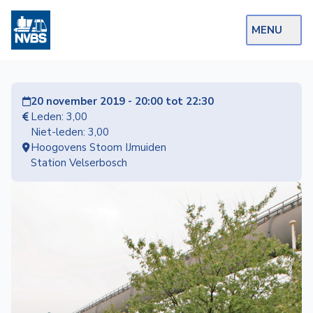
MENU
Webshop
20 november 2019 - 20:00 tot 22:30
Op de Rails
Leden: 3,00
Niet-leden: 3,00
NVBS Actueel
Hoogovens Stoom IJmuiden
Station Velserbosch
Afdelingen
Excursies
Actueel
Ons
aanbod
Over