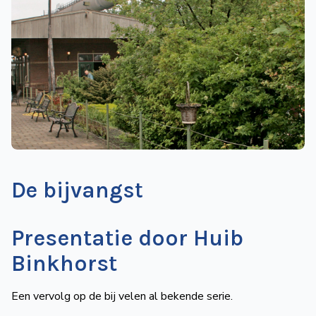
de
Wegwijzer
NVBS
Mijn
NVBS
De bijvangst
Presentatie door Huib
Binkhorst
Een vervolg op de bij velen al bekende serie.