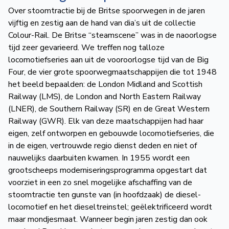
Over stoomtractie bij de Britse spoorwegen in de jaren
vijftig en zestig aan de hand van dia’s uit de collectie
Colour-Rail. De Britse “steamscene” was in de naoorlogse
tijd zeer gevarieerd. We treffen nog talloze
locomotiefseries aan uit de vooroorlogse tijd van de Big
Four, de vier grote spoorwegmaatschappijen die tot 1948
het beeld bepaalden: de London Midland and Scottish
Railway (LMS), de London and North Eastern Railway
(LNER), de Southern Railway (SR) en de Great Western
Railway (GWR). Elk van deze maatschappijen had haar
eigen, zelf ontworpen en gebouwde locomotiefseries, die
in de eigen, vertrouwde regio dienst deden en niet of
nauwelijks daarbuiten kwamen. In 1955 wordt een
grootscheeps moderniseringsprogramma opgestart dat
voorziet in een zo snel mogelijke afschaffing van de
stoomtractie ten gunste van (in hoofdzaak) de diesel-
locomotief en het dieseltreinstel; geëlektrificeerd wordt
maar mondjesmaat. Wanneer begin jaren zestig dan ook