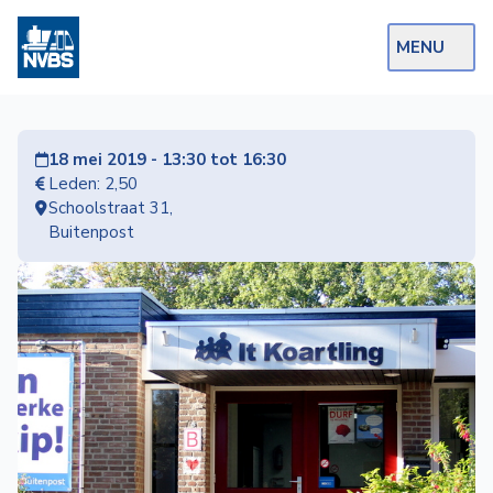
MENU
Webshop
18 mei 2019 - 13:30 tot 16:30
Op de Rails
Leden: 2,50
Schoolstraat 31,
NVBS Actueel
Buitenpost
Afdelingen
Excursies
Actueel
Ons
aanbod
Over