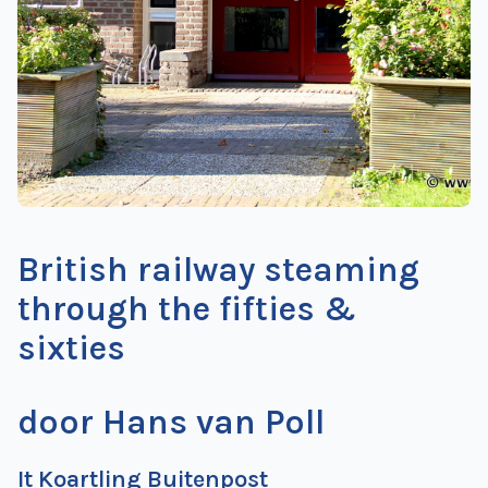
de
Wegwijzer
NVBS
Mijn
NVBS
British railway steaming
through the fifties &
sixties
door Hans van Poll
It Koartling Buitenpost