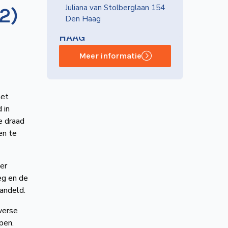
Juliana van Stolberglaan 154
2)
Den Haag
NVBS-AFDELING DEN
HAAG
Meer informatie
het
 in
e draad
en te
er
eg en de
handeld.
verse
pen.