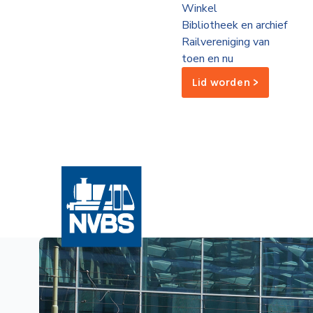
Winkel
de
Bibliotheek en archief
Wegwijzer
NVBS
Railvereniging van
toen en nu
Mijn
Lid worden >
NVBS