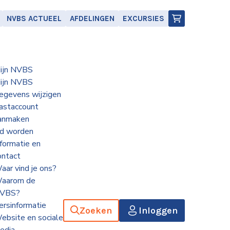
NVBS ACTUEEL
AFDELINGEN
EXCURSIES
ijn NVBS
ijn NVBS
egevens wijzigen
astaccount
anmaken
id worden
nformatie en
ontact
aar vind je ons?
aarom de
VBS?
ersinformatie
Zoeken
Inloggen
ebsite en sociale