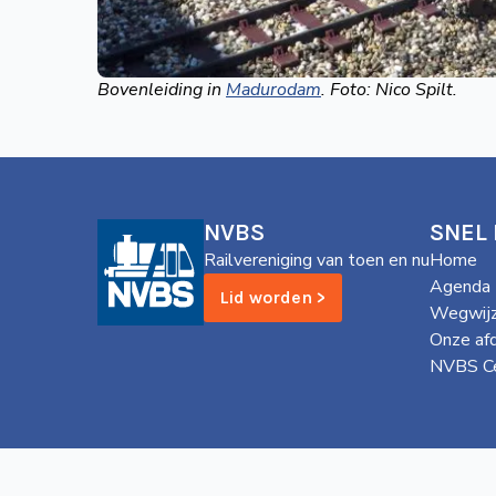
Bovenleiding in
Madurodam
. Foto: Nico Spilt.
NVBS
SNEL
Railvereniging van toen en nu
Home
Agenda
Lid worden >
Wegwijz
Onze af
NVBS Ce