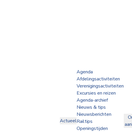
Webshop
Op de Rails
NVBS Actueel
Afdelingen
Agenda
Afdelingsactiviteiten
Excursies
Verenigingsactiviteiten
Excursies en reizen
Actueel
Agenda-archief
Nieuws & tips
Ons
Nieuwsberichten
O
aanbod
Actueel
Railtips
aa
Over
Openingstijden