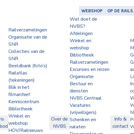
WEBSHOP
OP DE RAILS
Wat doet de
NVBS?
Railverzamelingen
Afdelingen
Organisatie van de
Winkel en
M
SNR
webshop
M
Collecties van de
Bibliotheek
G
SNR
Railverzamelingen
G
Beeldbank (foto’s)
Excursies en reizen
a
Railatlas
Organisatie
L
(tekeningen)
Bestuur en
I
Blik in het
diensten
c
filmarchief
NVBS Centraal
W
Kenniscentrum
Vacatures
W
Bibliotheek
(vrijwilligers)
N
Winkel en
ns
Over de
Info &
Schenken en
P
webshop
nbod
NVBS
contact
nalaten
W
HOV/Railnieuws