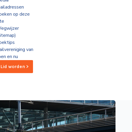
edia
ailadressen
oeken op deze
ite
egwijzer
sitemap)
oektips
ailvereniging van
oen en nu
Lid worden >