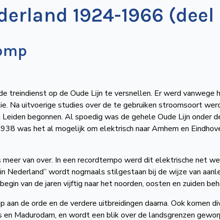
derland 1924-1966 (deel 
romp
 treindienst op de Oude Lijn te versnellen. Er werd vanwege 
tie. Na uitvoerige studies over de te gebruiken stroomsoort werd
 Leiden begonnen. Al spoedig was de gehele Oude Lijn onder d
In 1938 was het al mogelijk om elektrisch naar Arnhem en Eindhov
meer van over. In een recordtempo werd dit elektrische net we
n Nederland” wordt nogmaals stilgestaan bij de wijze van aanl
egin van de jaren vijftig naar het noorden, oosten en zuiden be
aan de orde en de verdere uitbreidingen daarna. Ook komen di
s en Madurodam, en wordt een blik over de landsgrenzen gewor