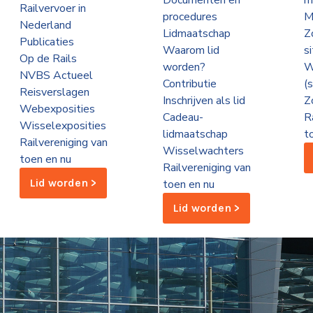
Documenten en
m
Railvervoer in
procedures
M
Nederland
Lidmaatschap
Z
Publicaties
Waarom lid
s
Op de Rails
worden?
W
NVBS Actueel
Contributie
(
Reisverslagen
Inschrijven als lid
Z
Webexposities
Cadeau-
R
Wisselexposities
lidmaatschap
t
Railvereniging van
Wisselwachters
toen en nu
Railvereniging van
Lid worden >
toen en nu
Lid worden >