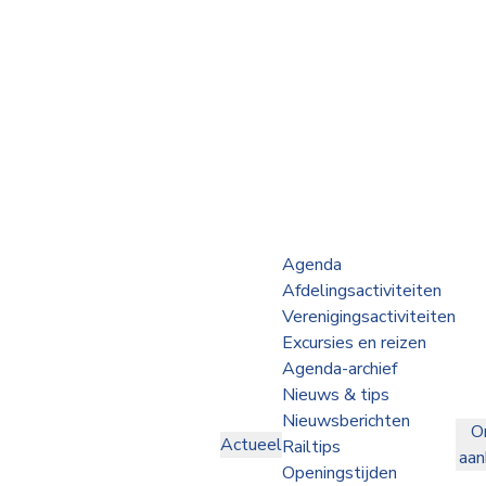
Webshop
Op de Rails
NVBS Actueel
Afdelingen
Agenda
Afdelingsactiviteiten
Excursies
Verenigingsactiviteiten
Excursies en reizen
Actueel
Agenda-archief
Nieuws & tips
Ons
Nieuwsberichten
O
aanbod
Actueel
Railtips
aa
Over
Openingstijden