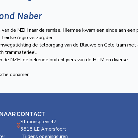
mond Naber
van de NZH naar de remise. Hiermee kwam een einde aan een 
e Leidse regio verzorgden.
amwegstichting de teloorgang van de Blauwe en Gele tram met
ch trammaterieel.
 de NZH, de bekende buitenlijners van de HTM en diverse
ische opnamen.
 NAAR
CONTACT
Stationsplein 47
3818 LE Amersfoort
er
Tijdens openingsuren