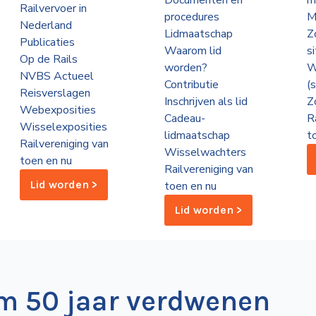
Documenten en
m
Railvervoer in
procedures
M
Nederland
Lidmaatschap
Z
Publicaties
Waarom lid
s
Op de Rails
worden?
W
NVBS Actueel
Contributie
(
Reisverslagen
Inschrijven als lid
Z
Webexposities
Cadeau-
R
Wisselexposities
lidmaatschap
t
Railvereniging van
Wisselwachters
toen en nu
Railvereniging van
Lid worden >
toen en nu
Lid worden >
am 50 jaar verdwenen