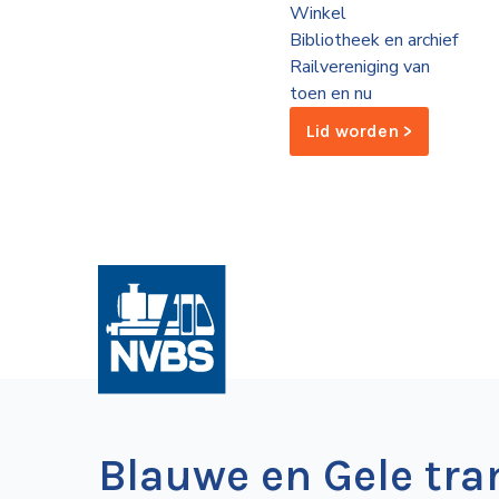
Winkel
de
Bibliotheek en archief
Wegwijzer
NVBS
Railvereniging van
toen en nu
Mijn
Lid worden >
NVBS
Blauwe en Gele tr