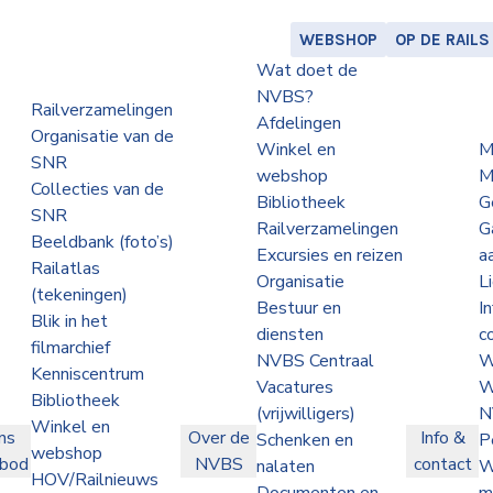
WEBSHOP
OP DE RAILS
Wat doet de
NVBS?
Railverzamelingen
Afdelingen
Organisatie van de
Winkel en
M
SNR
webshop
M
Collecties van de
Bibliotheek
G
SNR
Railverzamelingen
G
Beeldbank (foto’s)
Excursies en reizen
a
Railatlas
Organisatie
L
(tekeningen)
Bestuur en
I
Blik in het
diensten
c
filmarchief
NVBS Centraal
W
Kenniscentrum
Vacatures
W
Bibliotheek
(vrijwilligers)
N
Winkel en
ns
Over de
Info &
Schenken en
P
webshop
nbod
NVBS
contact
nalaten
W
HOV/Railnieuws