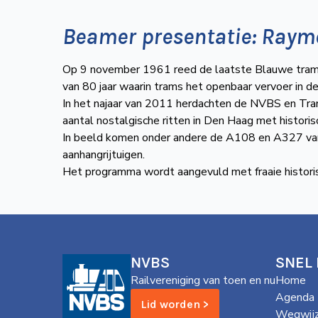
Beamer presentatie: Ray
Op 9 november 1961 reed de laatste Blauwe tram 
van 80 jaar waarin trams het openbaar vervoer in d
In het najaar van 2011 herdachten de NVBS en Tr
aantal nostalgische ritten in Den Haag met historis
In beeld komen onder andere de A108 en A327 van
aanhangrijtuigen.
Het programma wordt aangevuld met fraaie histor
NVBS
SNEL
Railvereniging van toen en nu
Home
Agenda
Lid worden >
Wegwijz