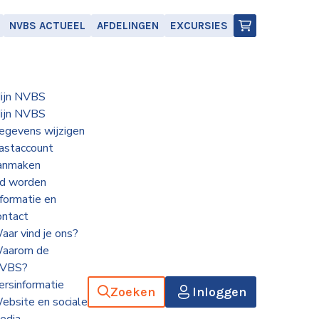
NVBS ACTUEEL
AFDELINGEN
EXCURSIES
ijn NVBS
ijn NVBS
egevens wijzigen
astaccount
anmaken
id worden
nformatie en
ontact
aar vind je ons?
aarom de
VBS?
ersinformatie
Zoeken
Inloggen
ebsite en sociale