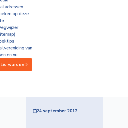
edia
ailadressen
oeken op deze
ite
egwijzer
sitemap)
oektips
ailvereniging van
oen en nu
Lid worden >
24 september 2012