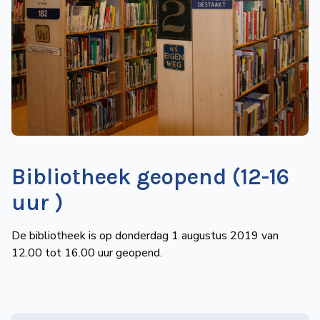
de
Wegwijzer
NVBS
Mijn
NVBS
Bibliotheek geopend (12-16
uur )
De bibliotheek is op donderdag 1 augustus 2019 van
12.00 tot 16.00 uur geopend.