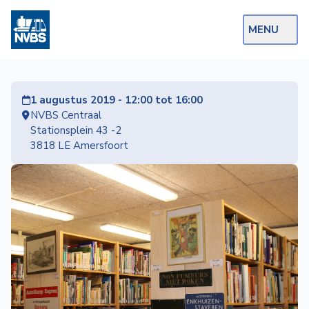
MENU
Webshop
1 augustus 2019 - 12:00 tot 16:00
Op de Rails
NVBS Centraal
Stationsplein 43 -2
NVBS Actueel
3818 LE Amersfoort
Afdelingen
Excursies
Actueel
Ons
aanbod
Over