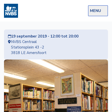
MENU
Webshop
19 september 2019 - 12:00 tot 20:00
Op de Rails
NVBS Centraal
Stationsplein 43 -2
NVBS Actueel
3818 LE Amersfoort
Afdelingen
Excursies
Actueel
Ons
aanbod
Over