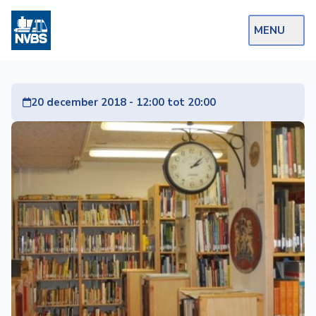
MENU
Webshop
20 december 2018 - 12:00 tot 20:00
Op de Rails
NVBS Actueel
Afdelingen
Excursies
Actueel
Ons
aanbod
Over