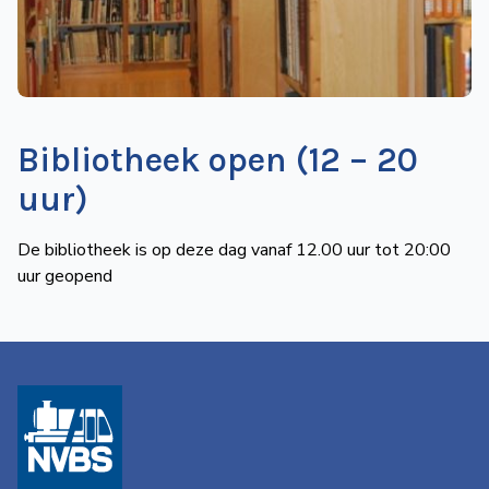
de
Wegwijzer
NVBS
Mijn
NVBS
Bibliotheek open (12 – 20
uur)
De bibliotheek is op deze dag vanaf 12.00 uur tot 20:00
uur geopend