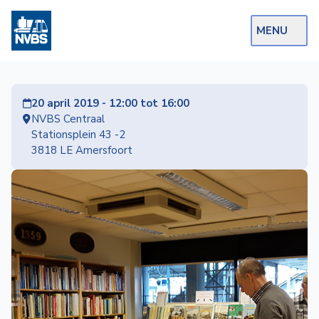
MENU
Webshop
20 april 2019 - 12:00 tot 16:00
Op de Rails
NVBS Centraal
Stationsplein 43 -2
NVBS Actueel
3818 LE Amersfoort
Afdelingen
Excursies
Actueel
Ons
aanbod
Over