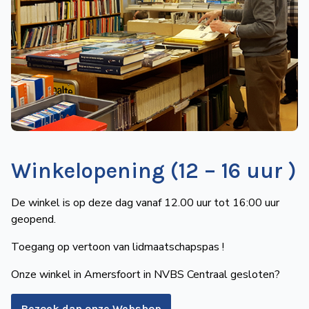
de
Wegwijzer
NVBS
Mijn
NVBS
Winkelopening (12 – 16 uur )
De winkel is op deze dag vanaf 12.00 uur tot 16:00 uur
geopend.
Toegang op vertoon van lidmaatschapspas !
Onze winkel in Amersfoort in NVBS Centraal gesloten?
Bezoek dan onze Webshop