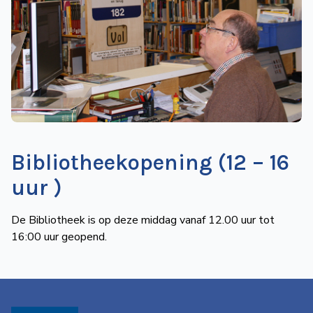
de
Wegwijzer
NVBS
Mijn
NVBS
Bibliotheekopening (12 – 16
uur )
De Bibliotheek is op deze middag vanaf 12.00 uur tot
16:00 uur geopend.