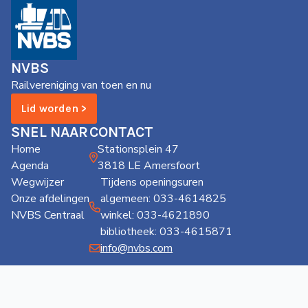
NVBS
Railvereniging van toen en nu
Lid worden >
SNEL NAAR
CONTACT
Home
Stationsplein 47
Agenda
3818 LE Amersfoort
Wegwijzer
Tijdens openingsuren
Onze afdelingen
algemeen: 033-4614825
NVBS Centraal
winkel: 033-4621890
bibliotheek: 033-4615871
info@nvbs.com
Privacy
Cookies
Copyright
Disclaimer