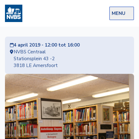
MENU
Webshop
4 april 2019 - 12:00 tot 16:00
Op de Rails
NVBS Centraal
Stationsplein 43 -2
NVBS Actueel
3818 LE Amersfoort
Afdelingen
Excursies
Actueel
Ons
aanbod
Over