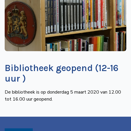
de
Wegwijzer
NVBS
Mijn
NVBS
Bibliotheek geopend (12-16
uur )
De bibliotheek is op donderdag 5 maart 2020 van 12.00
tot 16.00 uur geopend.