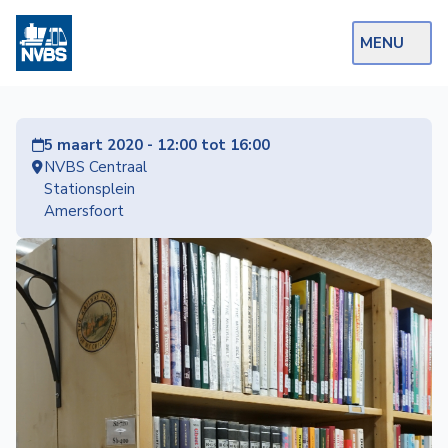
MENU
Webshop
5 maart 2020 - 12:00 tot 16:00
Op de Rails
NVBS Centraal
Stationsplein
NVBS Actueel
Amersfoort
Afdelingen
Excursies
Actueel
Ons
aanbod
Over