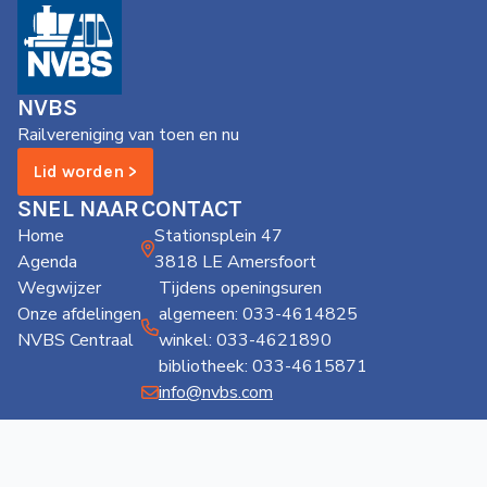
NVBS
Railvereniging van toen en nu
Lid worden >
SNEL NAAR
CONTACT
Home
Stationsplein 47
Agenda
3818 LE Amersfoort
Wegwijzer
Tijdens openingsuren
Onze afdelingen
algemeen: 033-4614825
NVBS Centraal
winkel: 033-4621890
bibliotheek: 033-4615871
info@nvbs.com
Privacy
Cookies
Copyright
Disclaimer