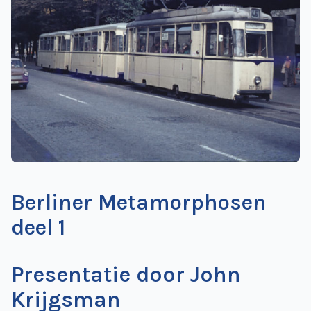
de
Wegwijzer
NVBS
Mijn
NVBS
Berliner Metamorphosen
deel 1
Presentatie door John
Krijgsman