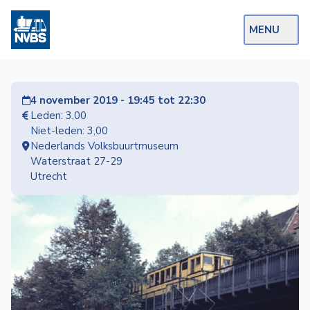
MENU
Webshop
4 november 2019 - 19:45 tot 22:30
Op de Rails
Leden: 3,00
Niet-leden: 3,00
NVBS Actueel
Nederlands Volksbuurtmuseum
Waterstraat 27-29
Afdelingen
Utrecht
Excursies
Actueel
Ons
aanbod
Over