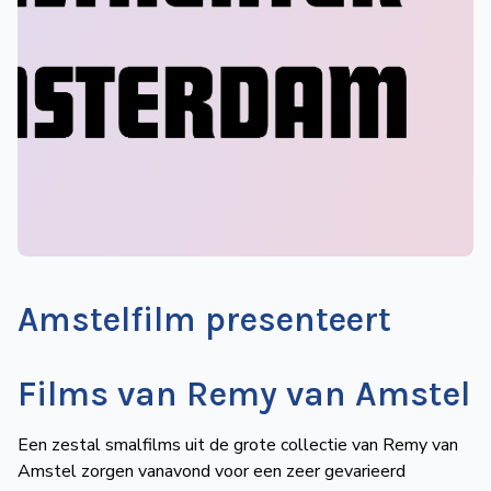
de
Wegwijzer
NVBS
Mijn
NVBS
Amstelfilm presenteert
Films van Remy van Amstel
Een zestal smalfilms uit de grote collectie van Remy van
Amstel zorgen vanavond voor een zeer gevarieerd