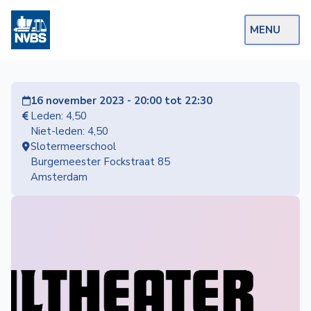
MENU
Webshop
16 november 2023 - 20:00 tot 22:30
Op de Rails
Leden: 4,50
Niet-leden: 4,50
NVBS Actueel
Slotermeerschool
Burgemeester Fockstraat 85
Afdelingen
Amsterdam
Excursies
Actueel
Ons
aanbod
Over